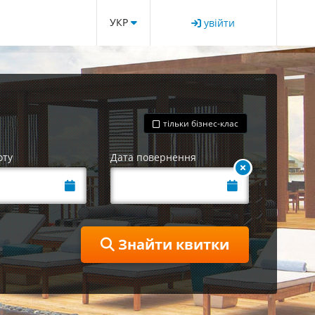
УКР
увійти
тільки бізнес-клас
оту
Дата повернення
Знайти квитки