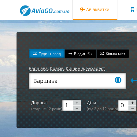
Авіаквитки
Г
Туди і назад
В один бік
Кілька міст
Варшава
,
Краків
,
Кишинів
,
Бухарест
Дорослі
Діти
(старше 12 років)
(від 2 до 12 років)