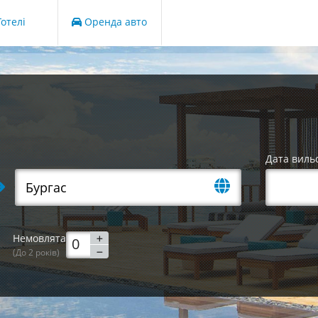
отелі
Оренда авто
Дата виль
Немовлята
(До 2 років)