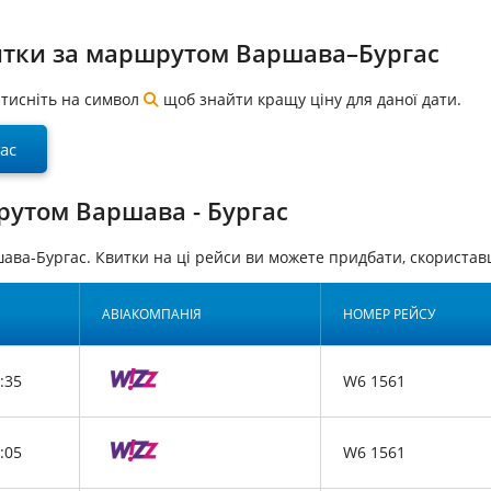
итки за маршрутом Варшава–Бургас
натисніть на символ
щоб знайти кращу ціну для даної дати.
ас
рутом Варшава - Бургас
ава-Бургас. Квитки на ці рейси ви можете придбати, скорист
АВІАКОМПАНІЯ
НОМЕР РЕЙСУ
:35
W6 1561
:05
W6 1561