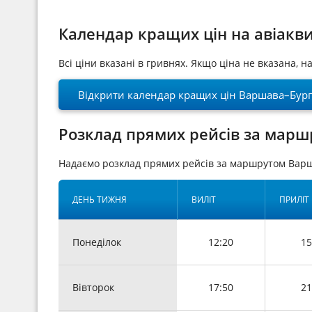
Календар кращих цін на авіакв
Всі ціни вказані в гривнях. Якщо ціна не вказана, 
Відкрити календар кращих цін Варшава–Бург
Розклад прямих рейсів за марш
Надаємо розклад прямих рейсів за маршрутом Варш
ДЕНЬ ТИЖНЯ
ВИЛІТ
ПРИЛІТ
Понеділок
12:20
15
Вівторок
17:50
21