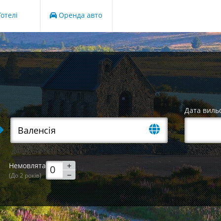
отелі
Оренда авто
Дата виль
Немовлята
(До 2 років)