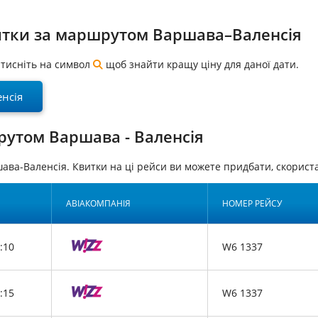
итки за маршрутом Варшава–Валенсія
натисніть на символ
щоб знайти кращу ціну для даної дати.
нсія
рутом Варшава - Валенсія
ава-Валенсія. Квитки на ці рейси ви можете придбати, скори
АВІАКОМПАНІЯ
НОМЕР РЕЙСУ
:10
W6 1337
:15
W6 1337