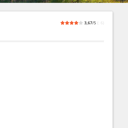
3,67
/5
(: 6)