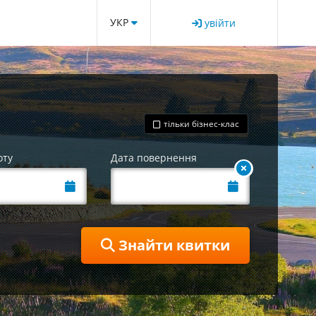
УКР
увійти
тільки бізнес-клас
оту
Дата повернення
Знайти квитки