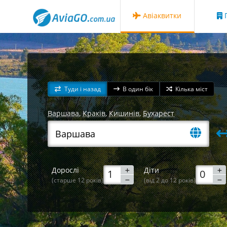
Авіаквитки
Г
Туди і назад
В один бік
Кілька міст
Варшава
,
Краків
,
Кишинів
,
Бухарест
Дорослі
Діти
(старше 12 років)
(від 2 до 12 років)