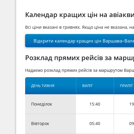
Календар кращих цін на авіакв
Всі ціни вказані в гривнях. Якщо ціна не вказана, 
Відкрити календар кращих цін Варшава–Вале
Розклад прямих рейсів за марш
Надаємо розклад прямих рейсів за маршрутом Варш
ДЕНЬ ТИЖНЯ
ВИЛІТ
ПРИЛІТ
Понеділок
15:40
19
Вівторок
05:40
09