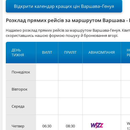
Відкрити календар кращих цін Варшава–Генуя
Розклад прямих рейсів за маршрутом Варшава - 
Надаємо розклад прямих рейсів за маршрутом Варшава-Генуя. Квитк
скориставшись нашою формою пошуку й бронювання вгорі.
ДЕНЬ
Н
ВИЛІТ
ПРИЛІТ
АВІАКОМПАНІЯ
ТИЖНЯ
Р
Понеділок
Вівторок
Середа
W
Четвер
06:30
08:30
1