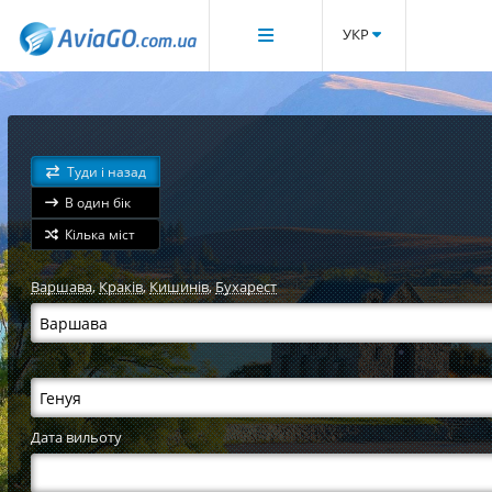
УКР
Туди і назад
В один бік
Кілька міст
Варшава
,
Краків
,
Кишинів
,
Бухарест
Дата вильоту