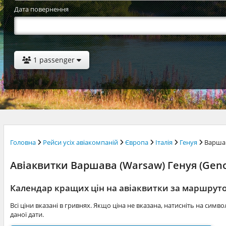
Дата повернення
1 passenger
Головна
Рейси усіх авіакомпаній
Європа
Італія
Генуя
Варша
Авіаквитки Варшава (Warsaw) Генуя (Genoa
Календар кращих цін на авіаквитки за маршрут
Всі ціни вказані в гривнях. Якщо ціна не вказана, натисніть на симв
даної дати.