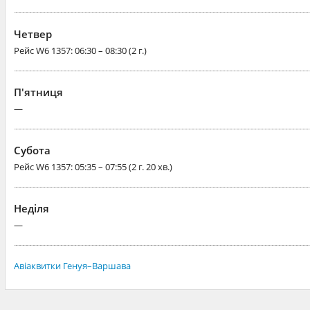
Четвер
Рейс
W6 1357
: 06:30 – 08:30 (2 г.)
П'ятниця
—
Субота
Рейс
W6 1357
: 05:35 – 07:55 (2 г. 20 хв.)
Неділя
—
Авіаквитки Генуя–Варшава