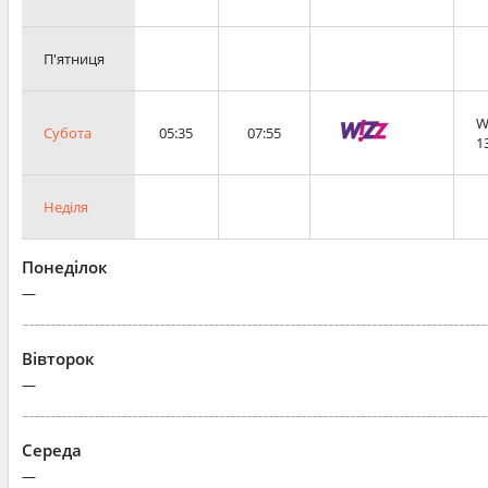
П'ятниця
W
Субота
05:35
07:55
1
Неділя
Понеділок
—
Вівторок
—
Середа
—