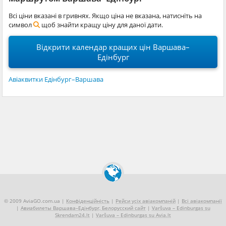
Всі ціни вказані в гривнях. Якщо ціна не вказана, натисніть на
символ
щоб знайти кращу ціну для даної дати.
Відкрити календар кращих цін Варшава–
Едінбург
Авіаквитки Едінбург–Варшава
© 2009 AviaGO.com.ua |
Конфіденційність
|
Рейси усіх авіакомпаній
|
Всі авіакомпанії
|
Авиабилеты Варшава–Едінбург, Белорусский сайт
|
Varšuva – Edinburgas su
Skrendam24.lt
|
Varšuva – Edinburgas su Avia.lt