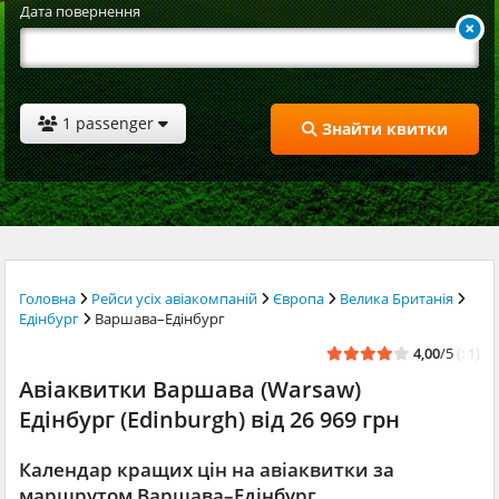
Дата повернення
1 passenger
Знайти квитки
Головна
Рейси усіх авіакомпаній
Європа
Велика Британія
Едінбург
Варшава–Едінбург
4,00
/5
(: 1)
Авіаквитки Варшава (Warsaw)
Едінбург (Edinburgh) від 26 969 грн
Календар кращих цін на авіаквитки за
маршрутом Варшава–Едінбург