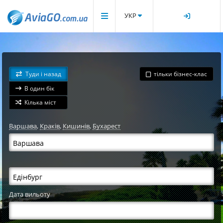
УКР
Туди і назад
тільки бізнес-клас
В один бік
Кілька міст
Варшава
,
Краків
,
Кишинів
,
Бухарест
Дата вильоту