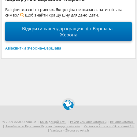
Всі ціни вказані в гривнях. Якщо ціна не вказана, натисніть на
символ
щоб знайти кращу ціну для даної дати.
Відкрити календар кращих цін Варшава–
Жерона
Авіаквитки Жерона–Варшава
© 2009 AviaGO.com.ua |
Конфіденційність
|
Рейси усіх авіакомпаній
|
Всі авіакомпанії
|
Авиабилеты Варшава–Жерона, Белорусский сайт
|
Varšuva – Žirona su Skrendam24.lt
|
Varšuva – Žirona su Avia.lt