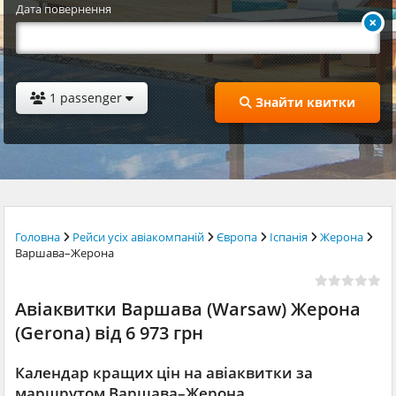
Дата повернення
1 passenger
Знайти квитки
Головна
Рейси усіх авіакомпаній
Європа
Іспанія
Жерона
Варшава–Жерона
Авіаквитки Варшава (Warsaw) Жерона
(Gerona) від 6 973 грн
Календар кращих цін на авіаквитки за
маршрутом Варшава–Жерона