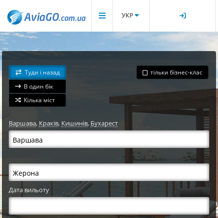
УКР
Туди і назад
тільки бізнес-клас
В один бік
Кілька міст
Варшава
,
Краків
,
Кишинів
,
Бухарест
Дата вильоту