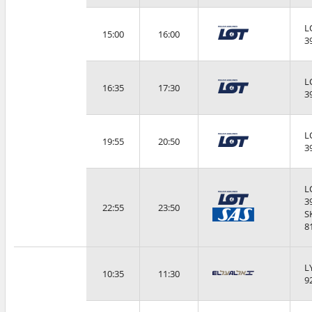
L
15:00
16:00
3
L
16:35
17:30
3
L
19:55
20:50
3
L
3
22:55
23:50
S
8
L
10:35
11:30
9