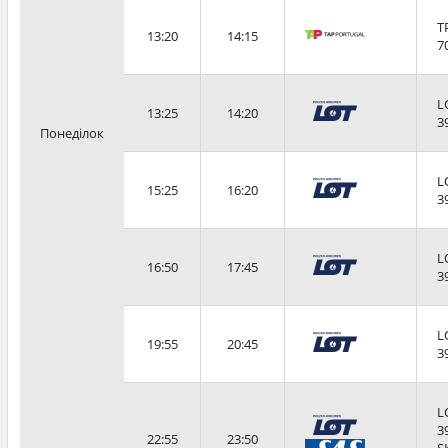
T
13:20
14:15
7
L
13:25
14:20
3
Понеділок
L
15:25
16:20
3
L
16:50
17:45
3
L
19:55
20:45
3
L
3
22:55
23:50
S