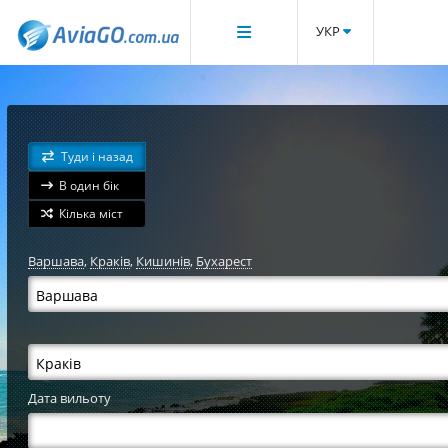
УКР
Туди і назад
В один бік
Кілька міст
Варшава
,
Краків
,
Кишинів
,
Бухарест
Дата вильоту