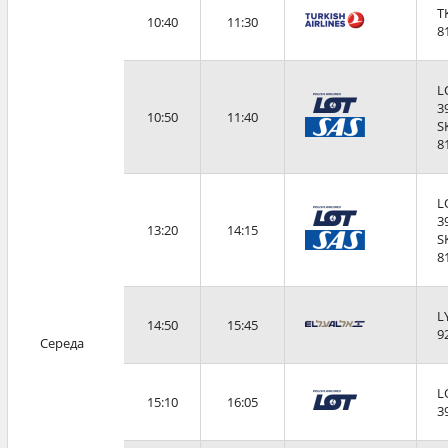
T
10:40
11:30
8
L
3
10:50
11:40
S
8
L
3
13:20
14:15
S
8
L
14:50
15:45
9
Середа
L
15:10
16:05
3