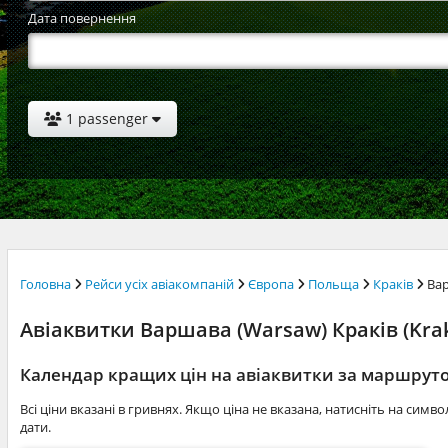
Дата повернення
1 passenger
Головна
Рейси усіх авіакомпаній
Європа
Польща
Краків
Ва
Авіаквитки Варшава (Warsaw) Краків (Krak
Календар кращих цін на авіаквитки за маршрут
Всі ціни вказані в гривнях. Якщо ціна не вказана, натисніть на симв
дати.