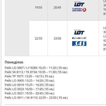
L
3
19:55
20:45
T
8
L
3
L
22:55
23:50
9
S
8
Понеділок
Рейс
LO 3907 / LY 9289
: 10:25 – 11:20 ( 55 хв.)
Рейс
SK 8112 / TK 8154
: 10:35 – 11:30 ( 55 хв.)
Рейс
TP 7077
: 13:20 – 14:15 ( 55 хв.)
Рейс
LO 3905
: 13:25 – 14:20 ( 55 хв.)
Рейс
LO 3919
: 15:25 – 16:20 ( 55 хв.)
Рейс
LO 3923
: 16:50 – 17:45 ( 55 хв.)
Рейс
LO 3921
: 19:55 – 20:45 ( 50 хв.)
Рейс
LO 3911 / SK 8110
: 22:55 – 23:50 ( 55 хв.)