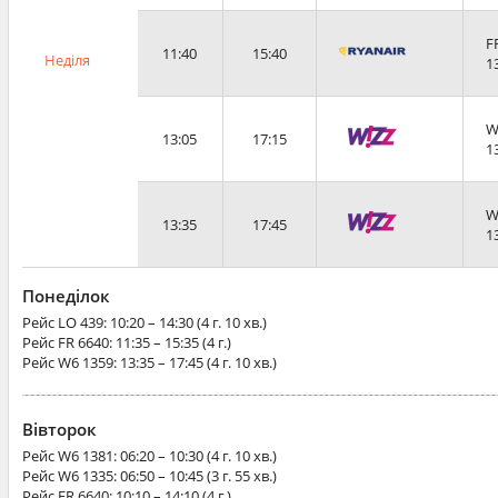
F
11:40
15:40
Неділя
1
W
13:05
17:15
1
W
13:35
17:45
1
Понеділок
Рейс
LO 439
: 10:20 – 14:30 (4 г. 10 хв.)
Рейс
FR 6640
: 11:35 – 15:35 (4 г.)
Рейс
W6 1359
: 13:35 – 17:45 (4 г. 10 хв.)
Вівторок
Рейс
W6 1381
: 06:20 – 10:30 (4 г. 10 хв.)
Рейс
W6 1335
: 06:50 – 10:45 (3 г. 55 хв.)
Рейс
FR 6640
: 10:10 – 14:10 (4 г.)