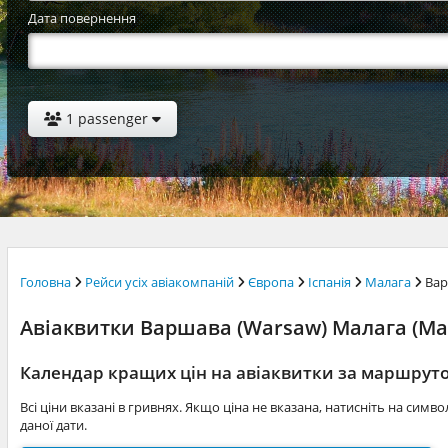
Дата повернення
1 passenger
Головна
Рейси усіх авіакомпаній
Європа
Іспанія
Малага
Ва
Авіаквитки Варшава (Warsaw) Малага (Mala
Календар кращих цін на авіаквитки за маршру
Всі ціни вказані в гривнях. Якщо ціна не вказана, натисніть на симв
даної дати.