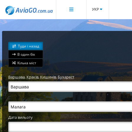
УКР
Туди і назад
В один бік
Кілька міст
Варшава
,
Краків
,
Кишинів
,
Бухарест
Дата вильоту