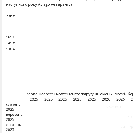
наступного року Aviago не гарантує.
236 €.
169 €.
149 €.
130 €.
серпень
вересень
жовтень
листопад
грудень
січень
лютий
бе
2025
2025
2025
2025
2025
2026
2026
2
серпень
6 523 грн
2025
вересень
7 9
2025
жовтень
7 471 г
2025