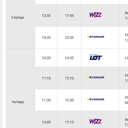
W
13:35
17:45
Середа
1
F
19:35
23:35
1
10:20
14:35
L
F
11:10
15:10
1
F
11:30
15:30
Четвер
6
W
13:05
17:15
1