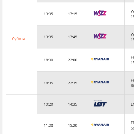
W
13:05
17:15
1
W
13:35
17:45
Субота
1
F
18:00
22:00
1
F
18:35
22:35
6
10:20
14:35
L
F
11:20
15:20
6