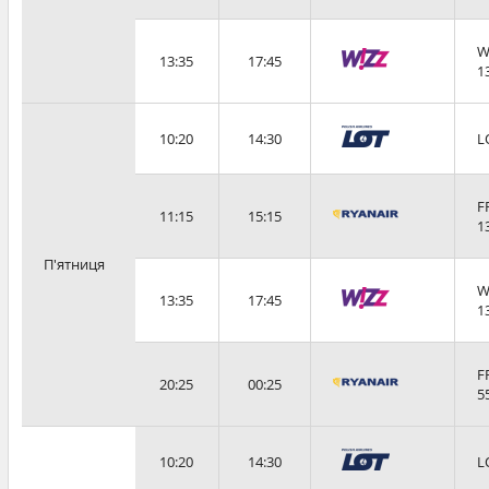
W
13:35
17:45
1
10:20
14:30
L
F
11:15
15:15
1
П'ятниця
W
13:35
17:45
1
F
20:25
00:25
5
10:20
14:30
L