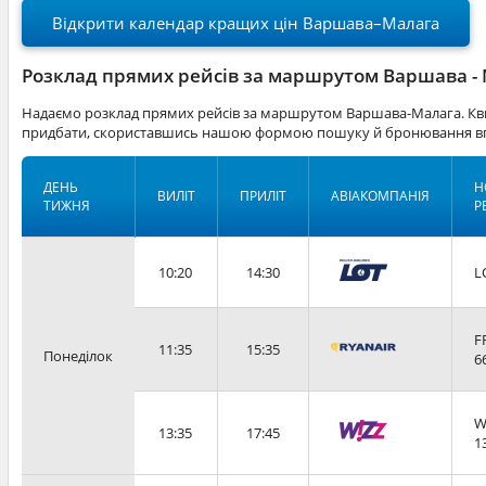
Відкрити календар кращих цін Варшава–Малага
Розклад прямих рейсів за маршрутом Варшава -
Надаємо розклад прямих рейсів за маршрутом Варшава-Малага. Кви
придбати, скориставшись нашою формою пошуку й бронювання вг
ДЕНЬ
Н
ВИЛІТ
ПРИЛІТ
АВІАКОМПАНІЯ
ТИЖНЯ
Р
10:20
14:30
L
F
11:35
15:35
Понеділок
6
W
13:35
17:45
1