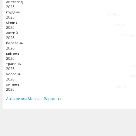
листопад
2025
грудень
6 466 грн
2025
січень
6 785 грн
2026
лютий
7 214 грн
2026
березень
2026
квітень
8
2026
травень
7 9
2026
червень
7 87
2026
липень
6 845 грн
2026
Авіаквитки Малага–Варшава