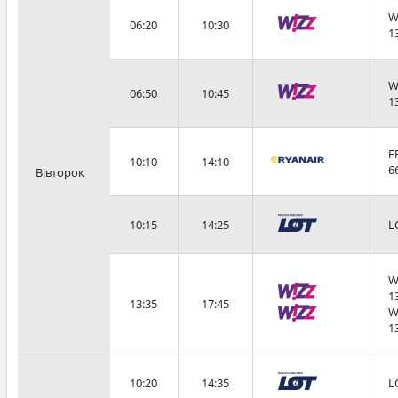
W
06:20
10:30
1
W
06:50
10:45
1
F
10:10
14:10
6
Вівторок
10:15
14:25
L
W
1
13:35
17:45
W
1
10:20
14:35
L