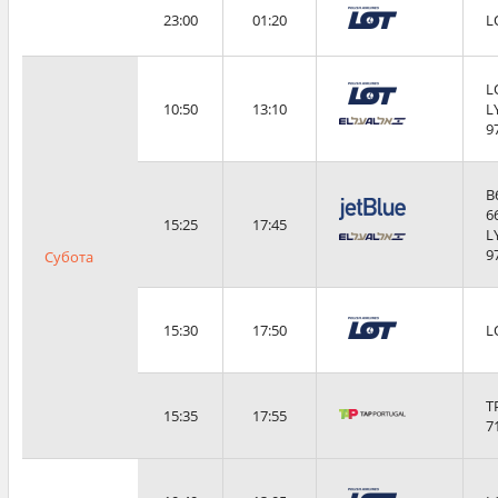
23:00
01:20
L
L
10:50
13:10
L
9
B
6
15:25
17:45
L
9
Субота
15:30
17:50
L
T
15:35
17:55
7