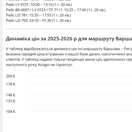
Рейс
LY 9721
: 10:50 – 13:10 (1 г. 20 хв.)
Рейс
B6 6697 / LY 9723 / TP 7111
: 15:25 – 17:45 (1 г. 20 хв.)
Рейс
LO 781
: 15:35 – 17:55 (1 г. 20 хв.)
Рейс
LO 793
: 23:10 – 01:30 (1 г. 20 хв.)
Динаміка цін за 2025-2026 р для маршруту Варш
У таблиці відображається динаміка цін по маршруту Варшава – Рига
вказана середня ціна в гріванах з нашої бази даних, накопиченої 
клієнтів. У таблиці надано тільки тенденція зміни цін, ідентичною се
наступного року Aviago не гарантує.
200 €.
178 €.
148 €.
133 €.
104 €.