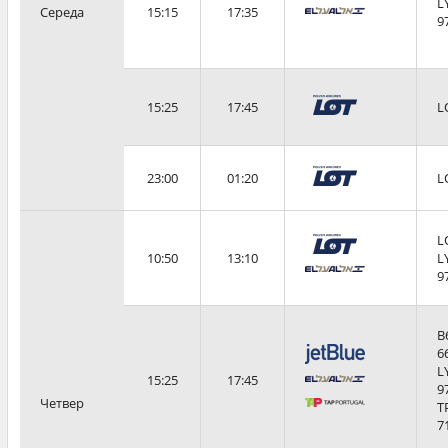
L
Середа
15:15
17:35
9
15:25
17:45
L
23:00
01:20
L
L
10:50
13:10
L
9
B
6
L
15:25
17:45
9
Четвер
T
7