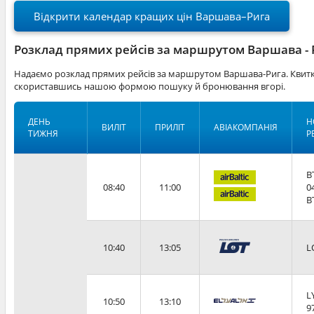
Відкрити календар кращих цін Варшава–Рига
Розклад прямих рейсів за маршрутом Варшава - 
Надаємо розклад прямих рейсів за маршрутом Варшава-Рига. Квитки
скориставшись нашою формою пошуку й бронювання вгорі.
ДЕНЬ
Н
ВИЛІТ
ПРИЛІТ
АВІАКОМПАНІЯ
ТИЖНЯ
Р
B
08:40
11:00
0
B
10:40
13:05
L
L
10:50
13:10
9