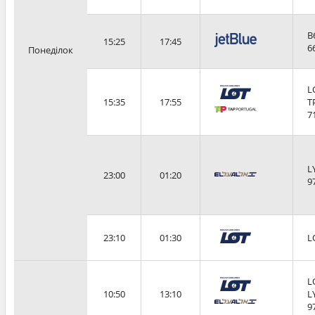
B
15:25
17:45
6
Понеділок
L
15:35
17:55
T
7
L
23:00
01:20
9
23:10
01:30
L
L
10:50
13:10
L
9