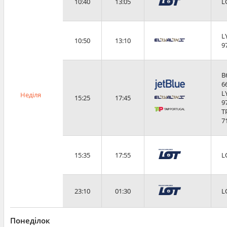
10:40
13:05
L
L
10:50
13:10
9
B
6
L
Неділя
15:25
17:45
9
T
7
15:35
17:55
L
23:10
01:30
L
Понеділок