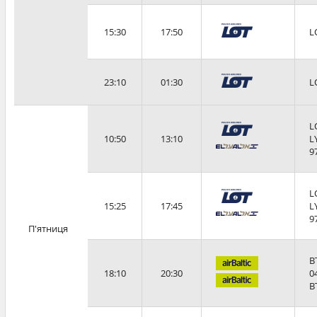
15:30
17:50
L
23:10
01:30
L
L
10:50
13:10
L
9
L
15:25
17:45
L
9
П'ятниця
B
18:10
20:30
0
B