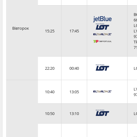
B
6
L
Вівторок
15:25
17:45
L
9
T
7
22:20
00:40
L
L
10:40
13:05
9
10:50
13:10
L