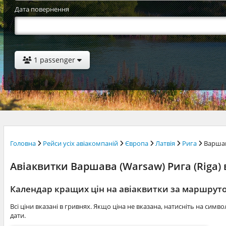
Дата повернення
1 passenger
Головна
Рейси усіх авіакомпаній
Європа
Латвія
Рига
Варша
Авіаквитки Варшава (Warsaw) Рига (Riga) в
Календар кращих цін на авіаквитки за маршру
Всі ціни вказані в гривнях. Якщо ціна не вказана, натисніть на симв
дати.