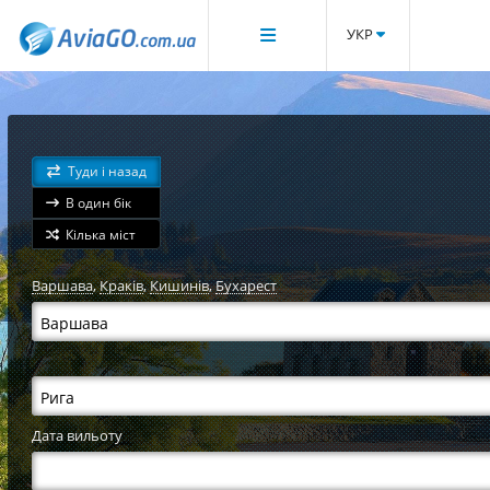
УКР
Туди і назад
В один бік
Кілька міст
Варшава
,
Краків
,
Кишинів
,
Бухарест
Дата вильоту