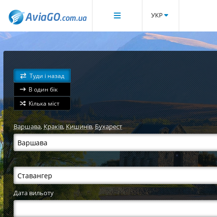
УКР
Туди і назад
В один бік
Кілька міст
Варшава
,
Краків
,
Кишинів
,
Бухарест
Дата вильоту