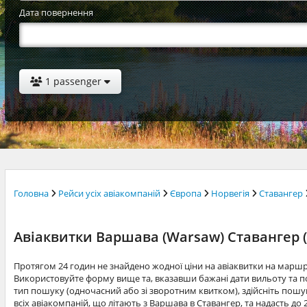
Дата повернення
1 passenger
Головна
Рейси усіх авіакомпаній
Європа
Норвегія
Ставангер
Авіаквитки Варшава (Warsaw) Ставангер (
Протягом 24 годин не знайдено жодної ціни на авіаквитки на марш
Використовуйте форму вище та, вказавши бажані дати вильоту та по
тип пошуку (одночасний або зі зворотним квитком), здійсніть пошук
всіх авіакомпаній, що літають з Варшава в Ставангер, та надасть до