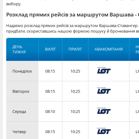
вибору.
Розклад прямих рейсів за маршрутом Варшава -
Надаємо розклад прямих рейсів за маршрутом Варшава-Ставангер. 
придбати, скориставшись нашою формою пошуку й бронювання вг
ДЕНЬ
Н
ВИЛІТ
ПРИЛІТ
АВІАКОМПАНІЯ
ТИЖНЯ
Р
Понеділок
08:15
10:25
L
Вівторок
08:15
10:25
L
Середа
08:10
10:25
L
Четвер
08:15
10:25
L