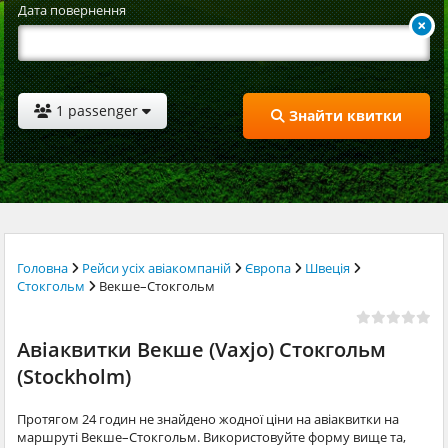
Дата повернення
1 passenger
Знайти квитки
Головна
Рейси усіх авіакомпаній
Європа
Швеція
Стокгольм
Векше–Стокгольм
Авіаквитки Векше (Vaxjo) Стокгольм
(Stockholm)
Протягом 24 годин не знайдено жодної ціни на авіаквитки на
маршруті Векше–Стокгольм. Використовуйте форму вище та,