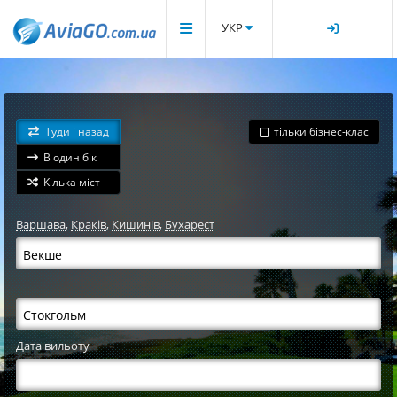
УКР
Туди і назад
тільки бізнес-клас
В один бік
Кілька міст
Варшава
,
Краків
,
Кишинів
,
Бухарест
Дата вильоту