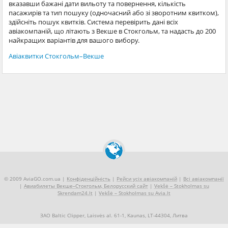
вказавши бажані дати вильоту та повернення, кількість
пасажирів та тип пошуку (одночасний або зі зворотним квитком),
здійсніть пошук квитків. Система перевірить дані всіх
авіакомпаній, що літають з Векше в Стокгольм, та надасть до 200
найкращих варіантів для вашого вибору.
Авіаквитки Стокгольм–Векше
© 2009 AviaGO.com.ua |
Конфіденційність
|
Рейси усіх авіакомпаній
|
Всі авіакомпанії
|
Авиабилеты Векше–Стокгольм, Белорусский сайт
|
Vekšė – Stokholmas su
Skrendam24.lt
|
Vekšė – Stokholmas su Avia.lt
ЗАО Baltic Clipper, Laisvės al. 61-1, Kaunas, LT-44304, Литва