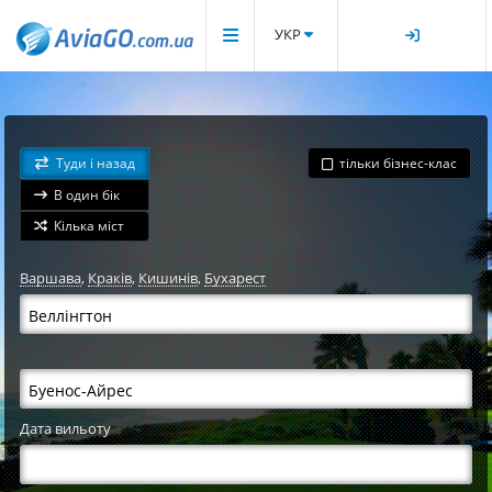
УКР
Туди і назад
тільки бізнес-клас
В один бік
Кілька міст
Варшава
,
Краків
,
Кишинів
,
Бухарест
Дата вильоту