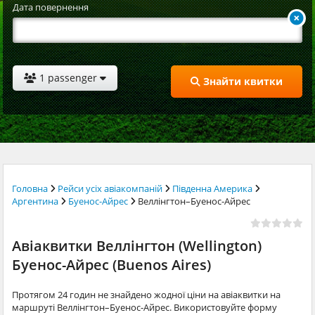
Дата повернення
1 passenger
Знайти квитки
Головна
Рейси усіх авіакомпаній
Південна Америка
Аргентина
Буенос-Айрес
Веллінгтон–Буенос-Айрес
Авіаквитки Веллінгтон (Wellington)
Буенос-Айрес (Buenos Aires)
Протягом 24 годин не знайдено жодної ціни на авіаквитки на
маршруті Веллінгтон–Буенос-Айрес. Використовуйте форму