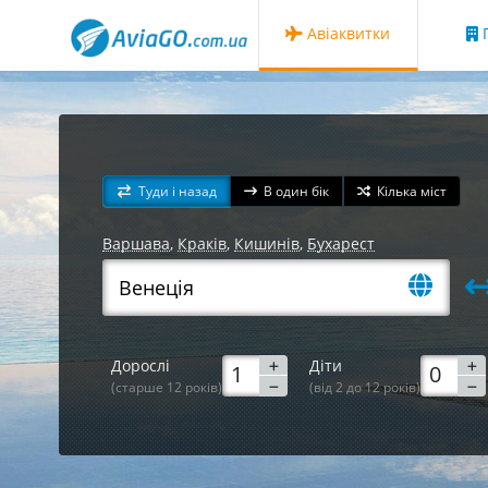
Авіаквитки
Г
Туди і назад
В один бік
Кілька міст
Варшава
,
Краків
,
Кишинів
,
Бухарест
Дорослі
Діти
(старше 12 років)
(від 2 до 12 років)