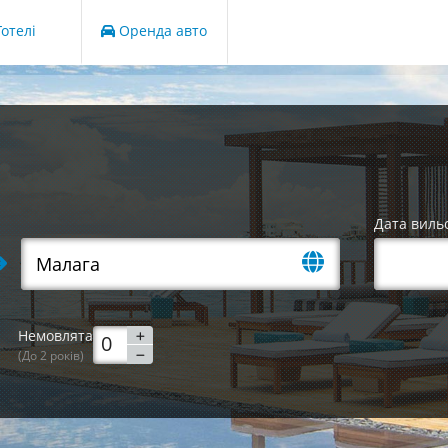
отелі
Оренда авто
Дата виль
Немовлята
(До 2 років)