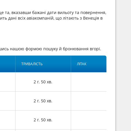
е та, вказавши бажані дати вильоту та повернення,
ить дані всіх авіакомпаній, що літають з Венеція в
авшись нашою формою пошуку й бронювання вгорі.
ТРИВАЛІСТЬ
ЛІТАК
2 г. 50 хв.
2 г. 50 хв.
2 г. 50 хв.