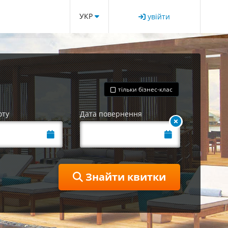
УКР
увійти
тільки бізнес-клас
оту
Дата повернення
Знайти квитки