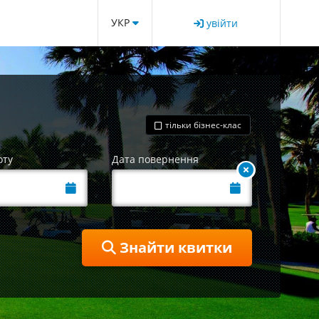
УКР
увійти
тільки бізнес-клас
оту
Дата повернення
Знайти квитки