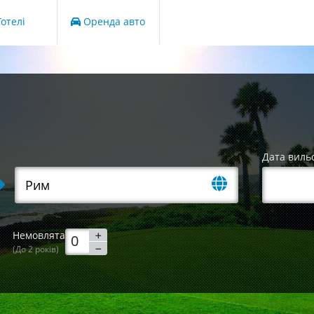
отелі
Оренда авто
Дата виль
Немовлята
(До 2 років)