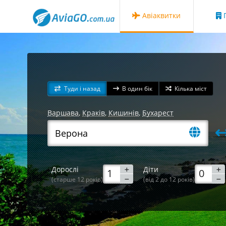
Авіаквитки
Г
Туди і назад
В один бік
Кілька міст
Варшава
,
Краків
,
Кишинів
,
Бухарест
Дорослі
Діти
(старше 12 років)
(від 2 до 12 років)