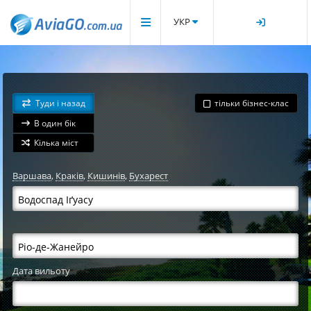
УКР
Туди і назад
тільки бізнес-клас
В один бік
Кілька міст
Варшава
,
Краків
,
Кишинів
,
Бухарест
Дата вильоту