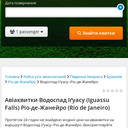
Дата повернення
1 passenger
Знайти квитки
Головна
Рейси усіх авіакомпаній
Південна Америка
Бразилія
Ріо-де-Жанейро
Водоспад Іґуасу–Ріо-де-Жанейро
Авіаквитки Водоспад Іґуасу (Iguassu
Falls) Ріо-де-Жанейро (Rio de Janeiro)
Протягом 24 годин не знайдено жодної ціни на авіаквитки на
маршруті Водоспад Іґуасу–Ріо-де-Жанейро. Використовуйте