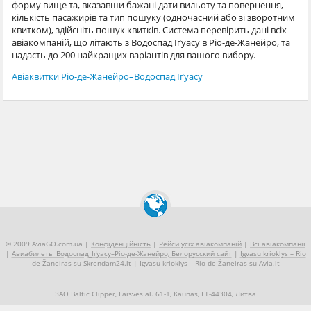
форму вище та, вказавши бажані дати вильоту та повернення,
кількість пасажирів та тип пошуку (одночасний або зі зворотним
квитком), здійсніть пошук квитків. Система перевірить дані всіх
авіакомпаній, що літають з Водоспад Іґуасу в Ріо-де-Жанейро, та
надасть до 200 найкращих варіантів для вашого вибору.
Авіаквитки Ріо-де-Жанейро–Водоспад Іґуасу
© 2009 AviaGO.com.ua |
Конфіденційність
|
Рейси усіх авіакомпаній
|
Всі авіакомпанії
|
Авиабилеты Водоспад_Іґуасу–Ріо-де-Жанейро, Белорусский сайт
|
Igvasu krioklys – Rio
de Žaneiras su Skrendam24.lt
|
Igvasu krioklys – Rio de Žaneiras su Avia.lt
ЗАО Baltic Clipper, Laisvės al. 61-1, Kaunas, LT-44304, Литва