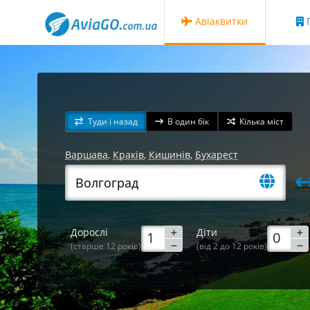
Авіаквитки
Г
Туди і назад
В один бік
Кілька міст
Варшава
,
Краків
,
Кишинів
,
Бухарест
Дорослі
Діти
(старше 12 років)
(від 2 до 12 років)