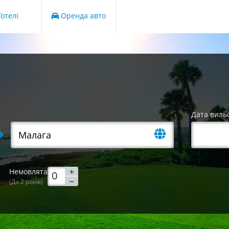
отелі
Оренда авто
Дата виль
Немовлята
(До 2 років)