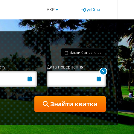
УКР
увійти
тільки бізнес-клас
оту
Дата повернення
Знайти квитки