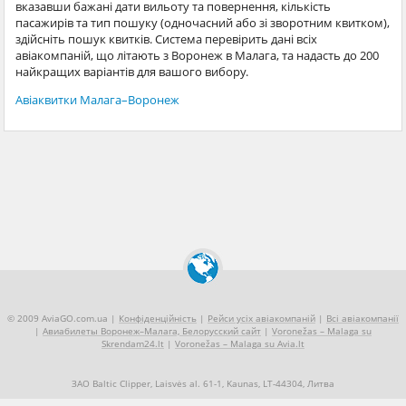
вказавши бажані дати вильоту та повернення, кількість
пасажирів та тип пошуку (одночасний або зі зворотним квитком),
здійсніть пошук квитків. Система перевірить дані всіх
авіакомпаній, що літають з Воронеж в Малага, та надасть до 200
найкращих варіантів для вашого вибору.
Авіаквитки Малага–Воронеж
© 2009 AviaGO.com.ua |
Конфіденційність
|
Рейси усіх авіакомпаній
|
Всі авіакомпанії
|
Авиабилеты Воронеж–Малага, Белорусский сайт
|
Voronežas – Malaga su
Skrendam24.lt
|
Voronežas – Malaga su Avia.lt
ЗАО Baltic Clipper, Laisvės al. 61-1, Kaunas, LT-44304, Литва