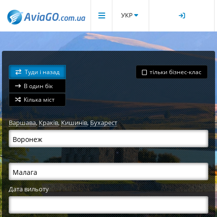
УКР
Туди і назад
тільки бізнес-клас
В один бік
Кілька міст
Варшава
,
Краків
,
Кишинів
,
Бухарест
Дата вильоту