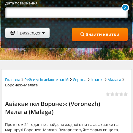
Дата повернення
1 passenger
Знайти квитки
Головна
Рейси усіх авіакомпаній
Європа
Іспанія
Малага
Воронеж–Малага
Авіаквитки Воронеж (Voronezh)
Малага (Malaga)
Протягом 24 годин не знайдено жодної ціни на авіаквитки на
маршруті Воронеж–Малага. Використовуйте форму вище та,