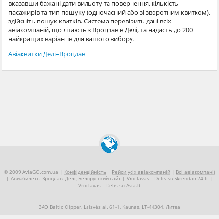
вказавши бажані дати вильоту та повернення, кількість
пасажирів та тип пошуку (одночасний або зі зворотним квитком),
здійсніть пошук квитків. Система перевірить дані всіх
авіакомпаній, що літають з Вроцлав в Делі, та надасть до 200
найкращих варіантів для вашого вибору.
Авіаквитки Делі–Вроцлав
© 2009 AviaGO.com.ua |
Конфіденційність
|
Рейси усіх авіакомпаній
|
Всі авіакомпанії
|
Авиабилеты Вроцлав–Делі, Белорусский сайт
|
Vroclavas – Delis su Skrendam24.lt
|
Vroclavas – Delis su Avia.lt
ЗАО Baltic Clipper, Laisvės al. 61-1, Kaunas, LT-44304, Литва