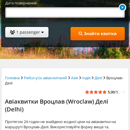
Дата повернення
1 passenger
Знайти квитки
Головна
Рейси усіх авіакомпаній
Азія
Індія
Делі
Вроцлав–
Делі
5,00
/5
(: 1)
Авіаквитки Вроцлав (Wroclaw) Делі
(Delhi)
Протягом 24 годин не знайдено жодної ціни на авіаквитки на
маршруті Вроцлав–Делі. Використовуйте форму вище та,