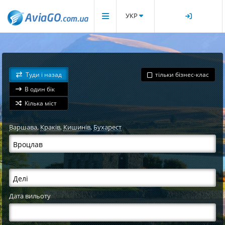
УКР
Туди і назад
тільки бізнес-клас
В один бік
Кілька міст
Варшава
,
Краків
,
Кишинів
,
Бухарест
Дата вильоту