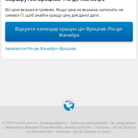
Всі ціни вказані в гривнях. Якщо ціна не вказана, натисніть на
символ
щоб знайти кращу ціну для даної дати.
Відкрити календар кращих цін Вроцлав–Ріо-де-
Жанейро
Авіаквитки Ріо-де-Жанейро–Вроцлав
© 2009 AviaGO.com.ua |
Конфіденційність
|
Рейси усіх авіакомпаній
|
Всі авіакомпанії
|
Авиабилеты Вроцлав–Ріо-де-Жанейро, Белорусский сайт
|
Vroclavas – Rio de Žaneiras
su Skrendam24.lt
|
Vroclavas – Rio de Žaneiras su Avia.lt