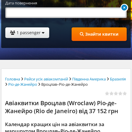
Дата повернення
1 passenger
Знайти квитки
Головна
Рейси усіх авіакомпаній
Південна Америка
Бразилія
Ріо-де-Жанейро
Вроцлав–Ріо-де-Жанейро
Авіаквитки Вроцлав (Wroclaw) Ріо-де-
Жанейро (Rio de Janeiro) від 37 152 грн
Календар кращих цін на авіаквитки за
маршрутом Вроцлав–Ріо-де-Жанейро