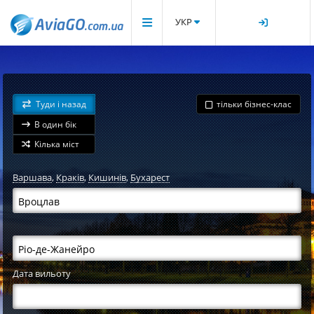
УКР
Туди і назад
тільки бізнес-клас
В один бік
Кілька міст
Варшава
,
Краків
,
Кишинів
,
Бухарест
Дата вильоту