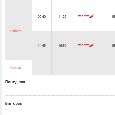
09:40
11:25
I
Субота
14:45
16:30
I
Неділя
Понеділок
—
Вівторок
—