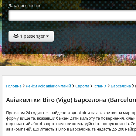
Дата повернення
1 passenger
Головна
Рейси усіх авіакомпаній
Європа
Іспанія
Барселона
Авіаквитки Віго (Vigo) Барселона (Barcelon
Протягом 24 годин не знайдено жодної ціни на авіаквитки на маршр
форму вище та, вказавши бажані дати вильоту та повернення, кільк
(одночасний або зі зворотним квитком), здійсніть пошук квитків. Си
авіакомпаній, що літають з Віго в Барселона, та надасть до 200 най