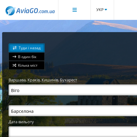
УКР
Туди і назад
В один бік
Кілька міст
Варшава
,
Краків
,
Кишинів
,
Бухарест
Дата вильоту