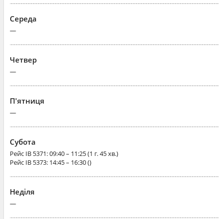
Середа
—
Четвер
—
П'ятниця
—
Субота
Рейс
IB 5371
: 09:40 – 11:25 (1 г. 45 хв.)
Рейс
IB 5373
: 14:45 – 16:30 ()
Неділя
—