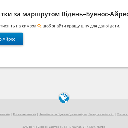
итки за маршрутом Відень–Буенос-Айре
натисніть на символ
щоб знайти кращу ціну для даної дати.
с-Айрес
омпаній
|
Всі авіакомпанії
|
Авиабилеты Відень–Буенос-Айрес, Белорусский сайт
|
Viena –
ЗАО Baltic Clipper, Laisvės al. 61-1, Kaunas, LT-44304, Литва