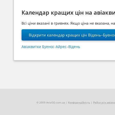
Календар кращих цін на авіакв
Всі ціни вказані в гривнях. Якщо ціна не вказана, 
Відкрити календар кращих цін Відень–Буено
Авіаквитки Буенос-Айрес–Відень
© 2009 AviaGO.com.ua |
Конфіденційність
|
Рейси усіх авіак