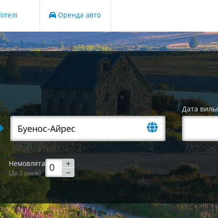
отелі
Оренда авто
Дата виль
Немовлята
(До 2 років)