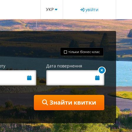
УКР
увійти
тільки бізнес-клас
оту
Дата повернення
Знайти квитки