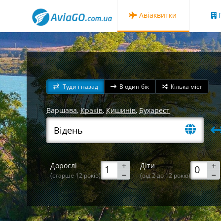
Авіаквитки
Г
Туди і назад
В один бік
Кілька міст
Варшава
,
Краків
,
Кишинів
,
Бухарест
Дорослі
Діти
(старше 12 років)
(від 2 до 12 років)