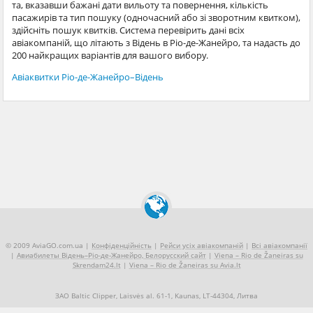
та, вказавши бажані дати вильоту та повернення, кількість
пасажирів та тип пошуку (одночасний або зі зворотним квитком),
здійсніть пошук квитків. Система перевірить дані всіх
авіакомпаній, що літають з Відень в Ріо-де-Жанейро, та надасть до
200 найкращих варіантів для вашого вибору.
Авіаквитки Ріо-де-Жанейро–Відень
© 2009 AviaGO.com.ua |
Конфіденційність
|
Рейси усіх авіакомпаній
|
Всі авіакомпанії
|
Авиабилеты Відень–Ріо-де-Жанейро, Белорусский сайт
|
Viena – Rio de Žaneiras su
Skrendam24.lt
|
Viena – Rio de Žaneiras su Avia.lt
ЗАО Baltic Clipper, Laisvės al. 61-1, Kaunas, LT-44304, Литва