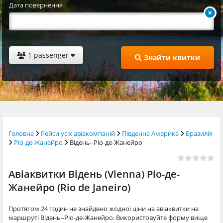
Дата повернення
1 passenger
Знайти квитки
Головна
Рейси усіх авіакомпаній
Південна Америка
Бразилія
Ріо-де-Жанейро
Відень–Ріо-де-Жанейро
Авіаквитки Відень (Vienna) Ріо-де-
Жанейро (Rio de Janeiro)
Протягом 24 годин не знайдено жодної ціни на авіаквитки на
маршруті Відень–Ріо-де-Жанейро. Використовуйте форму вище