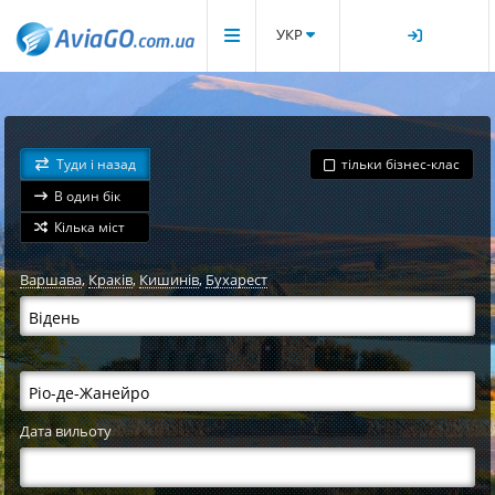
УКР
Туди і назад
тільки бізнес-клас
В один бік
Кілька міст
Варшава
,
Краків
,
Кишинів
,
Бухарест
Дата вильоту