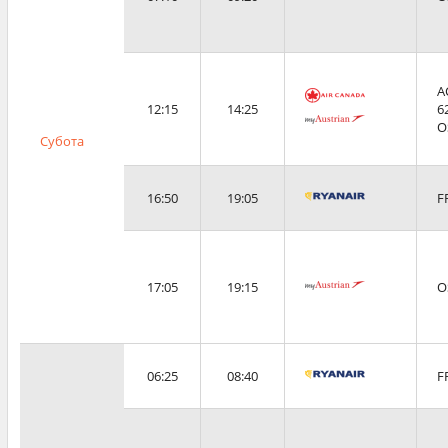
A
12:15
14:25
6
O
Субота
16:50
19:05
F
17:05
19:15
O
06:25
08:40
F