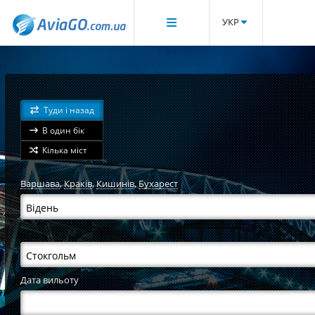
УКР
Туди і назад
В один бік
Кілька міст
Варшава
,
Краків
,
Кишинів
,
Бухарест
Дата вильоту