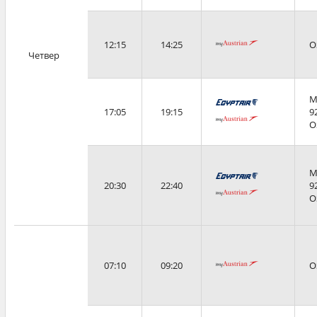
12:15
14:25
O
Четвер
M
17:05
19:15
9
O
M
20:30
22:40
9
O
07:10
09:20
O