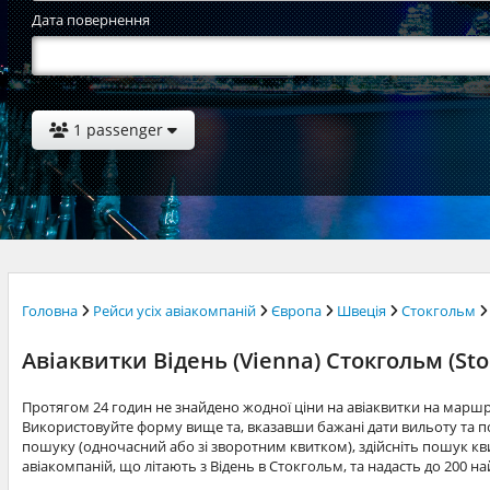
Дата повернення
1 passenger
Головна
Рейси усіх авіакомпаній
Європа
Швеція
Стокгольм
Авіаквитки Відень (Vienna) Стокгольм (St
Протягом 24 годин не знайдено жодної ціни на авіаквитки на маршр
Використовуйте форму вище та, вказавши бажані дати вильоту та по
пошуку (одночасний або зі зворотним квитком), здійсніть пошук квит
авіакомпаній, що літають з Відень в Стокгольм, та надасть до 200 н