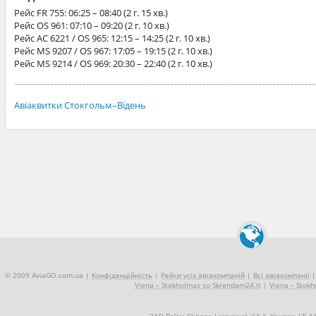
Рейс
FR 755
: 06:25 – 08:40 (2 г. 15 хв.)
Рейс
OS 961
: 07:10 – 09:20 (2 г. 10 хв.)
Рейс
AC 6221 / OS 965
: 12:15 – 14:25 (2 г. 10 хв.)
Рейс
MS 9207 / OS 967
: 17:05 – 19:15 (2 г. 10 хв.)
Рейс
MS 9214 / OS 969
: 20:30 – 22:40 (2 г. 10 хв.)
Авіаквитки Стокгольм–Відень
© 2009 AviaGO.com.ua |
Конфіденційність
|
Рейси усіх авіакомпаній
|
Всі авіакомпанії
Viena – Stokholmas su Skrendam24.lt
|
Viena – Stokh