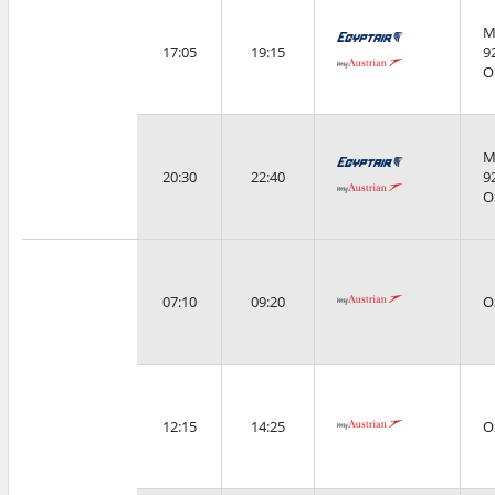
M
17:05
19:15
9
O
M
20:30
22:40
9
O
07:10
09:20
O
12:15
14:25
O