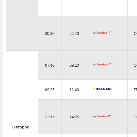
20:30
22:40
O
07:10
09:20
O
09:25
11:40
F
12:15
14:25
O
Вівторок