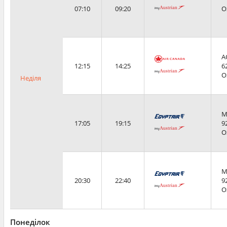
07:10
09:20
O
A
12:15
14:25
6
O
Неділя
M
17:05
19:15
9
O
M
20:30
22:40
9
O
Понеділок