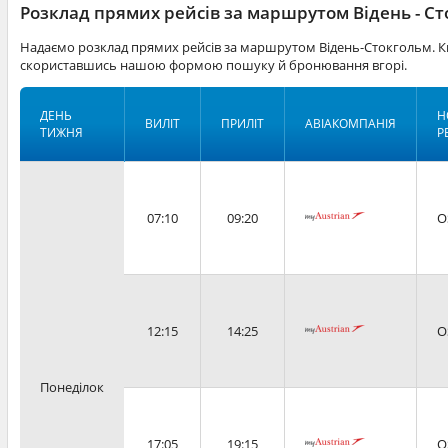
Розклад прямих рейсів за маршрутом Відень - С
Надаємо розклад прямих рейсів за маршрутом Відень-Стокгольм. Кв
скориставшись нашою формою пошуку й бронювання вгорі.
ДЕНЬ
Н
ВИЛІТ
ПРИЛІТ
АВІАКОМПАНІЯ
ТИЖНЯ
Р
07:10
09:20
O
12:15
14:25
O
Понеділок
17:05
19:15
O