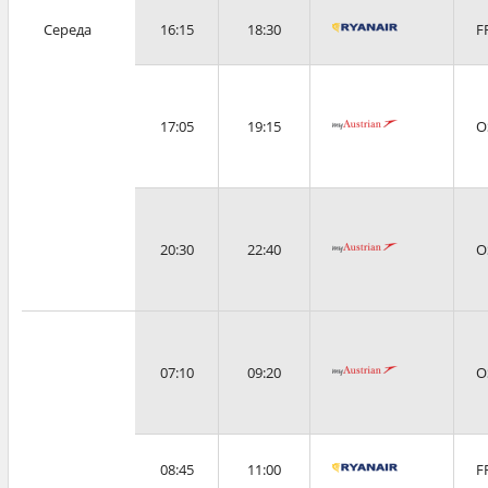
Середа
16:15
18:30
F
17:05
19:15
O
20:30
22:40
O
07:10
09:20
O
08:45
11:00
F