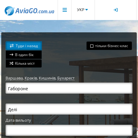
УКР
Туди і назад
тільки бізнес-клас
В один бік
Кілька міст
Варшава
,
Краків
,
Кишинів
,
Бухарест
Дата вильоту