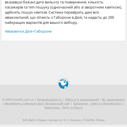
вказавши бажані дати вильоту та повернення, кількість
пасажирів та тип пошуку (одночасний або зі зворотним квитком),
здійсніть пошук квитків. Система перевірить дані всіх
авіакомпаній, що літають з Габороне в Делі, та надасть до 200
найкращих варіантів для вашого вибору.
Авіаквитки Делі–Габороне
© 2009 AviaGO.com.ua |
Конфіденційність
|
Рейси усіх авіакомпаній
|
Всі авіакомпанії
|
Авиабилеты Габороне–Делі, Белорусский сайт
|
Gaboronas – Delis su Skrendam24.lt
|
Gaboronas – Delis su Avia.lt
ЗАО Baltic Clipper, Laisvės al. 61-1, Kaunas, LT-44304, Литва