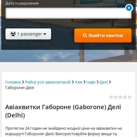
Дата повернення
1 passenger
Знайти квитки
Головна
Рейси усіх авіакомпаній
Азія
Індія
Делі
Габороне–Делі
Авіаквитки Габороне (Gaborone) Делі
(Delhi)
Протягом 24 годин не знайдено жодної ціни на авіаквитки на
маршруті Габороне–Делі. Використовуйте форму вище та,