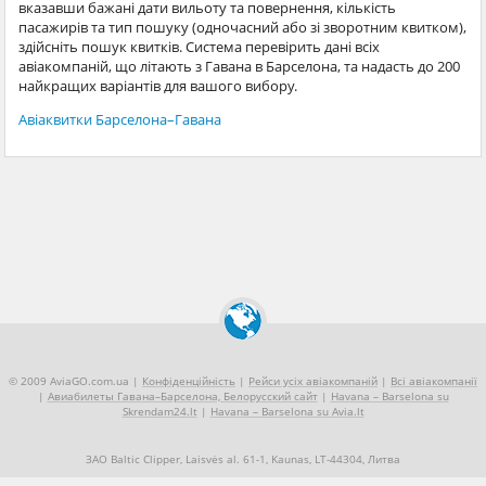
вказавши бажані дати вильоту та повернення, кількість
пасажирів та тип пошуку (одночасний або зі зворотним квитком),
здійсніть пошук квитків. Система перевірить дані всіх
авіакомпаній, що літають з Гавана в Барселона, та надасть до 200
найкращих варіантів для вашого вибору.
Авіаквитки Барселона–Гавана
© 2009 AviaGO.com.ua |
Конфіденційність
|
Рейси усіх авіакомпаній
|
Всі авіакомпанії
|
Авиабилеты Гавана–Барселона, Белорусский сайт
|
Havana – Barselona su
Skrendam24.lt
|
Havana – Barselona su Avia.lt
ЗАО Baltic Clipper, Laisvės al. 61-1, Kaunas, LT-44304, Литва