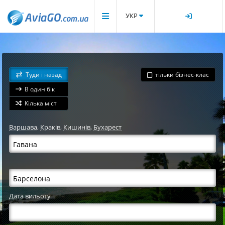
УКР
Туди і назад
тільки бізнес-клас
В один бік
Кілька міст
Варшава
,
Краків
,
Кишинів
,
Бухарест
Дата вильоту