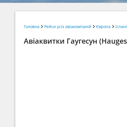
Головна
Рейси усіх авіакомпаній
Європа
Іспан
Авіаквитки Гаугесун (Hauges