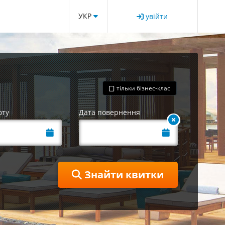
УКР
увійти
тільки бізнес-клас
оту
Дата повернення
Знайти квитки