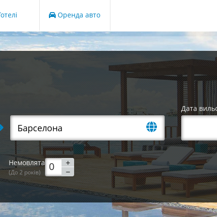
отелі
Оренда авто
Дата виль
Немовлята
(До 2 років)