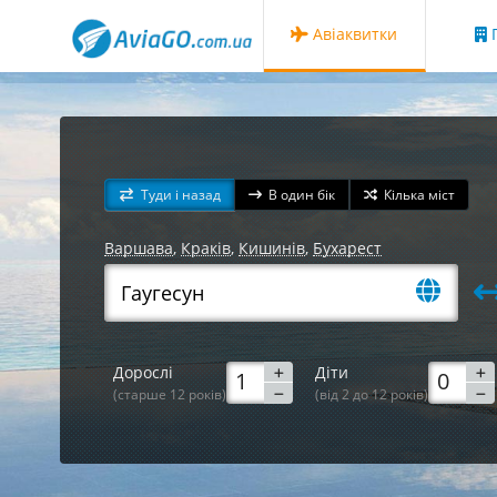
Авіаквитки
Г
Туди і назад
В один бік
Кілька міст
Варшава
,
Краків
,
Кишинів
,
Бухарест
Дорослі
Діти
(старше 12 років)
(від 2 до 12 років)