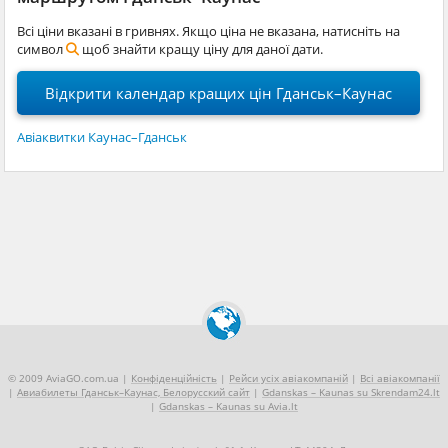
Всі ціни вказані в гривнях. Якщо ціна не вказана, натисніть на
символ
щоб знайти кращу ціну для даної дати.
Відкрити календар кращих цін Гданськ–Каунас
Авіаквитки Каунас–Гданськ
© 2009 AviaGO.com.ua |
Конфіденційність
|
Рейси усіх авіакомпаній
|
Всі авіакомпанії
|
Авиабилеты Гданськ–Каунас, Белорусский сайт
|
Gdanskas – Kaunas su Skrendam24.lt
|
Gdanskas – Kaunas su Avia.lt