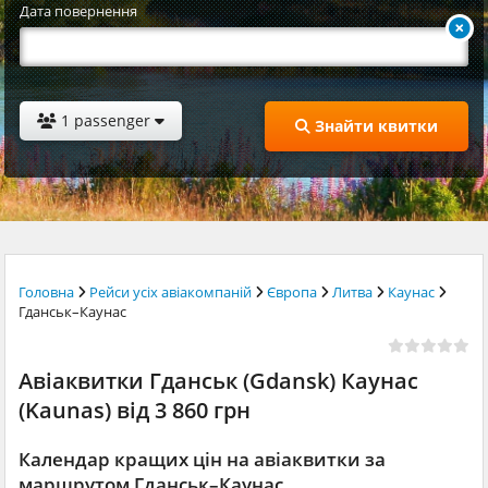
Дата повернення
1 passenger
Знайти квитки
Головна
Рейси усіх авіакомпаній
Європа
Литва
Каунас
Гданськ–Каунас
Авіаквитки Гданськ (Gdansk) Каунас
(Kaunas) від 3 860 грн
Календар кращих цін на авіаквитки за
маршрутом Гданськ–Каунас