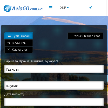
УКР
Туди і назад
тільки бізнес-клас
В один бік
Кілька міст
Варшава
,
Краків
,
Кишинів
,
Бухарест
Дата вильоту