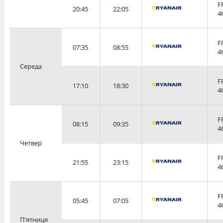
F
20:45
22:05
4
F
07:35
08:55
4
Середа
F
17:10
18:30
4
F
08:15
09:35
4
Четвер
F
21:55
23:15
4
F
05:45
07:05
4
П'ятниця