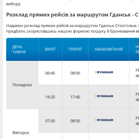
вибору.
Розклад прямих рейсів за маршрутом Гданськ - 
Надаємо розклад прямих рейсів за маршрутом Гданськ-Стокгольм. К
придбати, скориставшись нашою формою пошуку й бронювання вг
ДЕНЬ
Н
ВИЛІТ
ПРИЛІТ
АВІАКОМПАНІЯ
ТИЖНЯ
Р
F
06:40
08:00
4
Понеділок
F
16:20
17:40
4
F
07:30
08:50
4
Вівторок