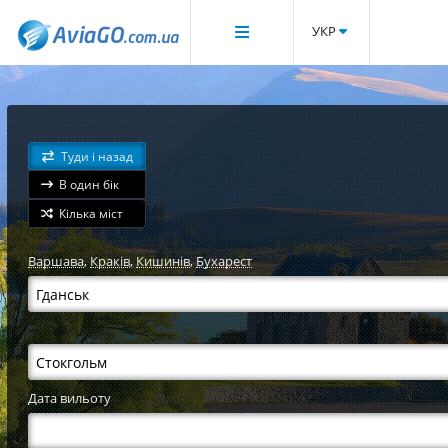
УКР
Туди і назад
В один бік
Кілька міст
Варшава
,
Краків
,
Кишинів
,
Бухарест
Дата вильоту