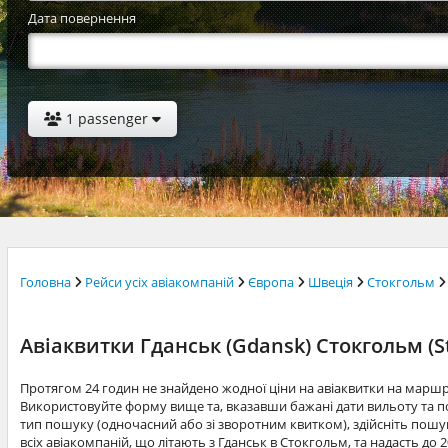
Дата повернення
1 passenger
Головна
Рейси усіх авіакомпаній
Європа
Швеція
Стокгольм
Авіаквитки Гданськ (Gdansk) Стокгольм (S
Протягом 24 годин не знайдено жодної ціни на авіаквитки на марш
Використовуйте форму вище та, вказавши бажані дати вильоту та по
тип пошуку (одночасний або зі зворотним квитком), здійсніть пошук
всіх авіакомпаній, що літають з Гданськ в Стокгольм, та надасть до