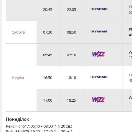
F
20:45
22:05
6
F
Субота
07:30
08:50
4
W
05:45
07:10
1
F
Неділя
16:50
18:10
4
W
17:00
18:25
1
Понеділок
Рейс
FR 4617
: 06:40 – 08:00 (1 г. 20 хв.)
Рейс
FR 4679
: 16:20 – 17:40 (1 г. 20 хв.)