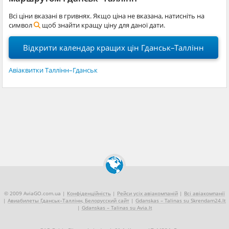
Всі ціни вказані в гривнях. Якщо ціна не вказана, натисніть на
символ
щоб знайти кращу ціну для даної дати.
Відкрити календар кращих цін Гданськ–Таллінн
Авіаквитки Таллінн–Гданськ
© 2009 AviaGO.com.ua |
Конфіденційність
|
Рейси усіх авіакомпаній
|
Всі авіакомпанії
|
Авиабилеты Гданськ–Таллінн, Белорусский сайт
|
Gdanskas – Talinas su Skrendam24.lt
|
Gdanskas – Talinas su Avia.lt