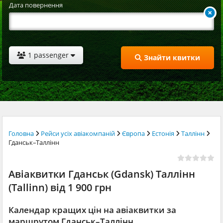
Дата повернення
1 passenger
Знайти квитки
Головна
Рейси усіх авіакомпаній
Європа
Естонія
Таллінн
Гданськ–Таллінн
Авіаквитки Гданськ (Gdansk) Таллінн
(Tallinn) від 1 900 грн
Календар кращих цін на авіаквитки за
маршрутом Гданськ–Таллінн