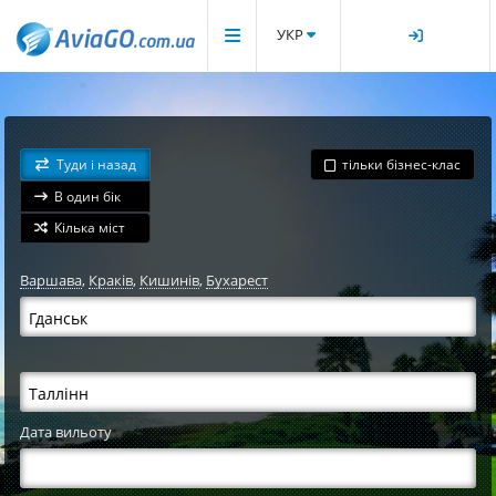
УКР
Туди і назад
тільки бізнес-клас
В один бік
Кілька міст
Варшава
,
Краків
,
Кишинів
,
Бухарест
Дата вильоту