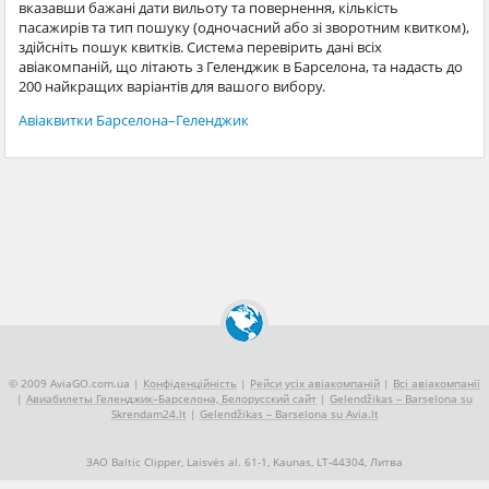
вказавши бажані дати вильоту та повернення, кількість
пасажирів та тип пошуку (одночасний або зі зворотним квитком),
здійсніть пошук квитків. Система перевірить дані всіх
авіакомпаній, що літають з Геленджик в Барселона, та надасть до
200 найкращих варіантів для вашого вибору.
Авіаквитки Барселона–Геленджик
© 2009 AviaGO.com.ua |
Конфіденційність
|
Рейси усіх авіакомпаній
|
Всі авіакомпанії
|
Авиабилеты Геленджик–Барселона, Белорусский сайт
|
Gelendžikas – Barselona su
Skrendam24.lt
|
Gelendžikas – Barselona su Avia.lt
ЗАО Baltic Clipper, Laisvės al. 61-1, Kaunas, LT-44304, Литва