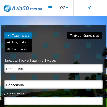
УКР
Туди і назад
тільки бізнес-клас
В один бік
Кілька міст
Варшава
,
Краків
,
Кишинів
,
Бухарест
Дата вильоту