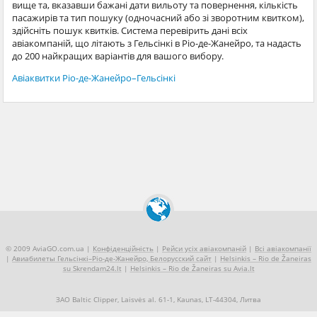
вище та, вказавши бажані дати вильоту та повернення, кількість
пасажирів та тип пошуку (одночасний або зі зворотним квитком),
здійсніть пошук квитків. Система перевірить дані всіх
авіакомпаній, що літають з Гельсінкі в Ріо-де-Жанейро, та надасть
до 200 найкращих варіантів для вашого вибору.
Авіаквитки Ріо-де-Жанейро–Гельсінкі
© 2009 AviaGO.com.ua |
Конфіденційність
|
Рейси усіх авіакомпаній
|
Всі авіакомпанії
|
Авиабилеты Гельсінкі–Ріо-де-Жанейро, Белорусский сайт
|
Helsinkis – Rio de Žaneiras
su Skrendam24.lt
|
Helsinkis – Rio de Žaneiras su Avia.lt
ЗАО Baltic Clipper, Laisvės al. 61-1, Kaunas, LT-44304, Литва