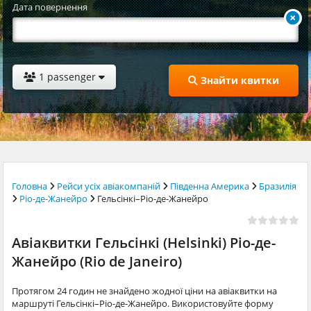
Дата повернення
1 passenger
Знайти квитки
Головна
Рейси усіх авіакомпаній
Південна Америка
Бразилія
Ріо-де-Жанейро
Гельсінкі–Ріо-де-Жанейро
Авіаквитки Гельсінкі (Helsinki) Ріо-де-
Жанейро (Rio de Janeiro)
Протягом 24 годин не знайдено жодної ціни на авіаквитки на
маршруті Гельсінкі–Ріо-де-Жанейро. Використовуйте форму