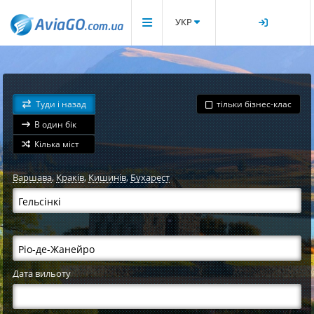
УКР
Туди і назад
тільки бізнес-клас
В один бік
Кілька міст
Варшава
,
Краків
,
Кишинів
,
Бухарест
Дата вильоту