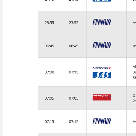
23:55
23:55
A
06:45
06:45
A
A
07:00
07:15
3
S
D
07:05
07:05
2
07:15
07:15
A