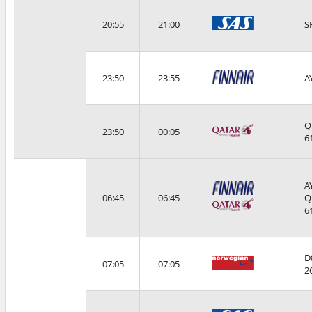
20:55
21:00
S
23:50
23:55
A
Q
23:50
00:05
6
A
06:45
06:45
Q
6
D
07:05
07:05
2