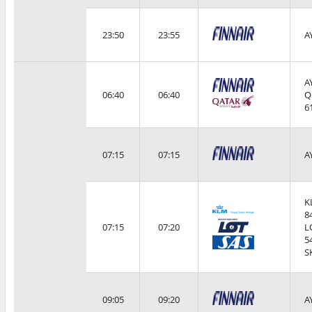
23:50
23:55
A
A
06:40
06:40
Q
6
07:15
07:15
A
K
8
07:15
07:20
L
5
S
09:05
09:20
A