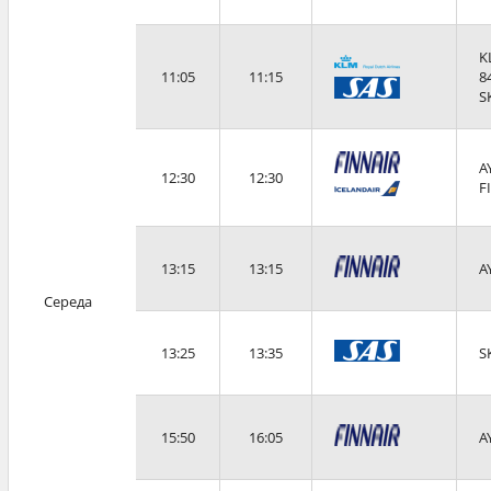
K
11:05
11:15
8
S
A
12:30
12:30
F
13:15
13:15
A
Середа
13:25
13:35
S
15:50
16:05
A