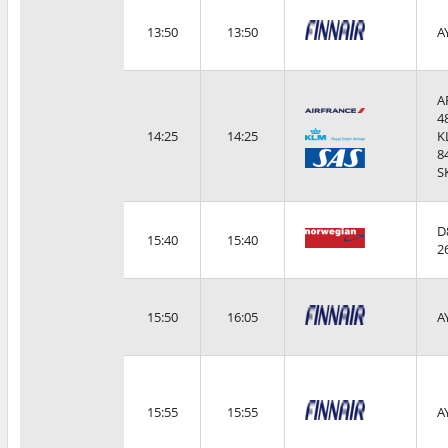
13:50
13:50
A
A
4
14:25
14:25
K
8
S
D
15:40
15:40
2
15:50
16:05
A
15:55
15:55
A