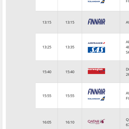
F
13:15
13:15
A
A
13:25
13:35
4
S
D
15:40
15:40
2
A
15:55
15:55
F
Q
16:05
16:10
6