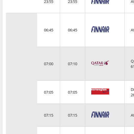
23:55
23:55
A
06:45
06:45
A
Q
07:00
07:10
6
D
07:05
07:05
2
07:15
07:15
A