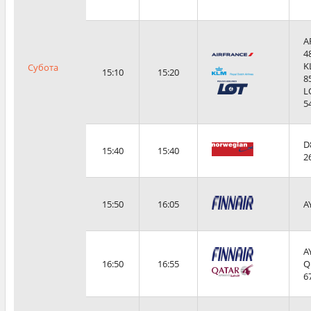
A
4
K
Субота
15:10
15:20
8
L
5
D
15:40
15:40
2
15:50
16:05
A
A
16:50
16:55
Q
6