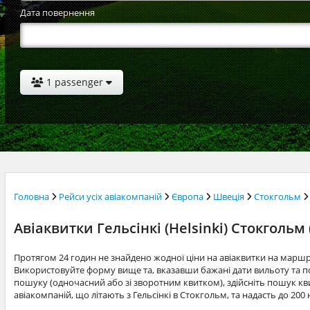
Дата повернення
1 passenger
Головна
Рейси усіх авіакомпаній
Європа
Швеція
Стокгольм
Авіаквитки Гельсінкі (Helsinki) Стокгольм
Протягом 24 годин не знайдено жодної ціни на авіаквитки на маршр
Використовуйте форму вище та, вказавши бажані дати вильоту та по
пошуку (одночасний або зі зворотним квитком), здійсніть пошук квит
авіакомпаній, що літають з Гельсінкі в Стокгольм, та надасть до 20