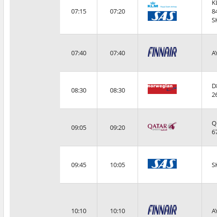
K
07:15
07:20
8
S
07:40
07:40
A
D
08:30
08:30
2
Q
09:05
09:20
6
09:45
10:05
S
10:10
10:10
A