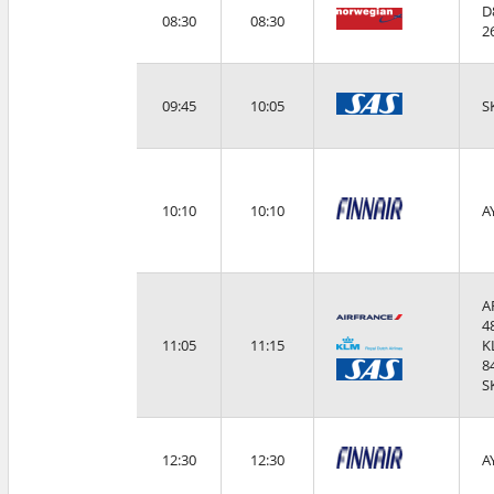
D
08:30
08:30
2
09:45
10:05
S
10:10
10:10
A
A
4
11:05
11:15
K
8
S
12:30
12:30
A