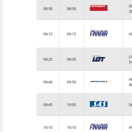
D
08:30
08:30
2
09:15
09:15
A
L
09:25
09:35
5
A
09:40
09:50
4
09:45
10:05
S
10:10
10:10
A