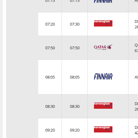
07:15
07:15
A
D
07:20
07:30
2
Q
07:50
07:50
6
08:05
08:05
A
D
08:30
08:30
2
D
09:20
09:20
4