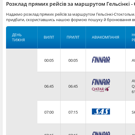
Розклад прямих рейсів за маршрутом Гельсінкі -
Надаємо розклад прямих рейсів за маршрутом Гельсінкі-Стокгольм.
придбати, скориставшись нашою формою пошуку й бронювання вг
ДЕНЬ
Н
ВИЛІТ
ПРИЛІТ
АВІАКОМПАНІЯ
ТИЖНЯ
Р
00:05
00:05
A
A
06:45
06:45
Q
6
07:00
07:15
S