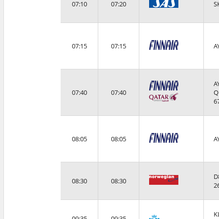
07:10
07:20
S
07:15
07:15
A
A
07:40
07:40
Q
6
08:05
08:05
A
D
08:30
08:30
2
K
09:35
09:35