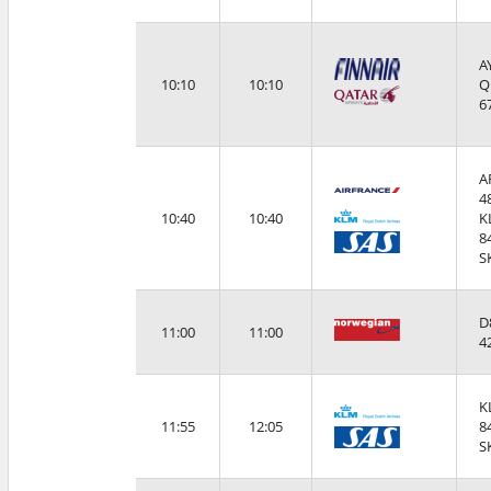
A
10:10
10:10
Q
6
A
4
10:40
10:40
K
8
S
D
11:00
11:00
4
K
11:55
12:05
8
S