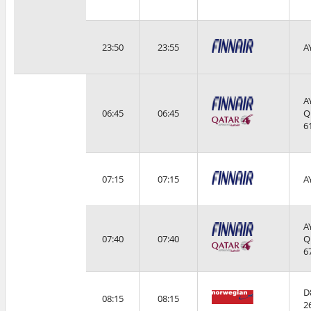
23:50
23:55
A
A
06:45
06:45
Q
6
07:15
07:15
A
A
07:40
07:40
Q
6
D
08:15
08:15
2