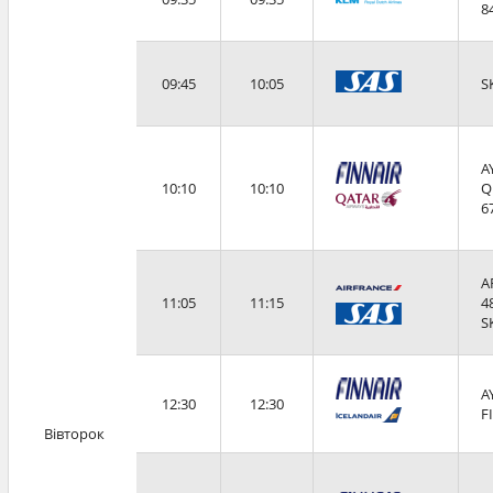
8
09:45
10:05
S
A
10:10
10:10
Q
6
A
11:05
11:15
4
S
A
12:30
12:30
F
Вівторок