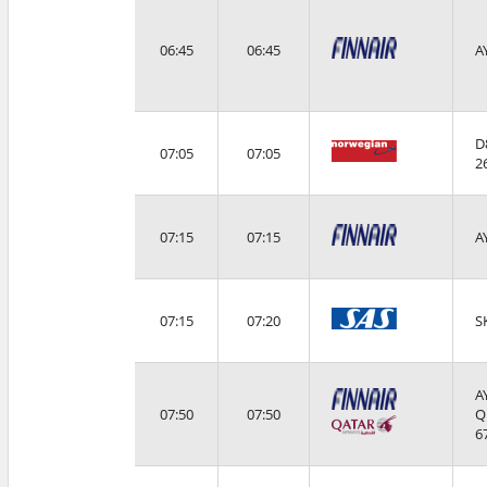
06:45
06:45
A
D
07:05
07:05
2
07:15
07:15
A
07:15
07:20
S
A
07:50
07:50
Q
6