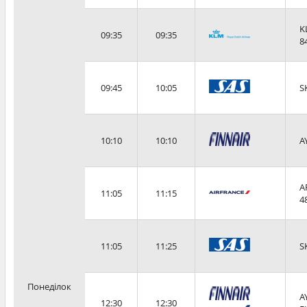
K
09:35
09:35
8
09:45
10:05
S
10:10
10:10
A
A
11:05
11:15
4
11:05
11:25
S
Понеділок
A
12:30
12:30