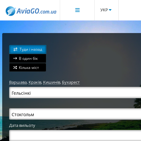
УКР
Туди і назад
В один бік
Кілька міст
Варшава
,
Краків
,
Кишинів
,
Бухарест
Дата вильоту