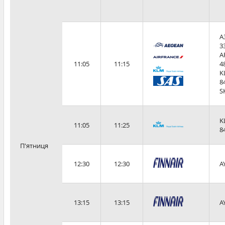
A
3
A
11:05
11:15
4
K
8
S
K
11:05
11:25
8
П'ятниця
12:30
12:30
A
13:15
13:15
A