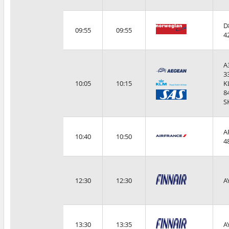
D
09:55
09:55
4
A
3
10:05
10:15
K
8
S
A
10:40
10:50
4
12:30
12:30
A
13:30
13:35
A