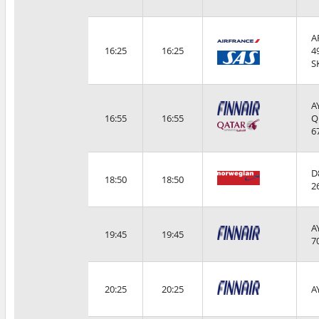
A
16:25
16:25
4
S
A
16:55
16:55
Q
6
D
18:50
18:50
2
A
19:45
19:45
7
20:25
20:25
A