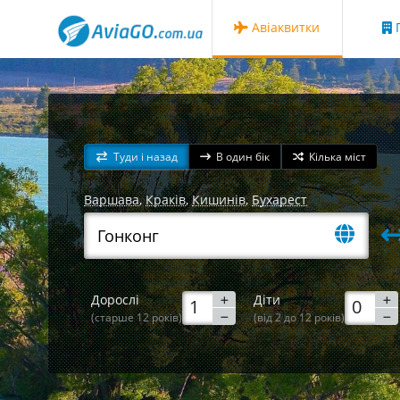
Авіаквитки
Г
Туди і назад
В один бік
Кілька міст
Варшава
,
Краків
,
Кишинів
,
Бухарест
Дорослі
Діти
(старше 12 років)
(від 2 до 12 років)