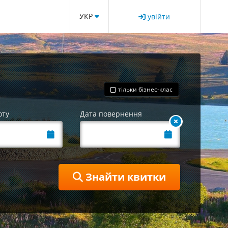
УКР
увійти
тільки бізнес-клас
оту
Дата повернення
Знайти квитки