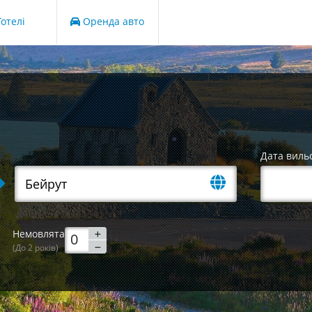
отелі
Оренда авто
Дата виль
Немовлята
(До 2 років)