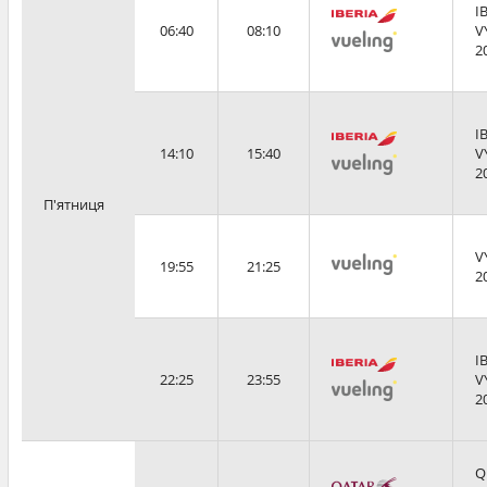
I
06:40
08:10
V
2
I
14:10
15:40
V
2
П'ятниця
V
19:55
21:25
2
I
22:25
23:55
V
2
Q