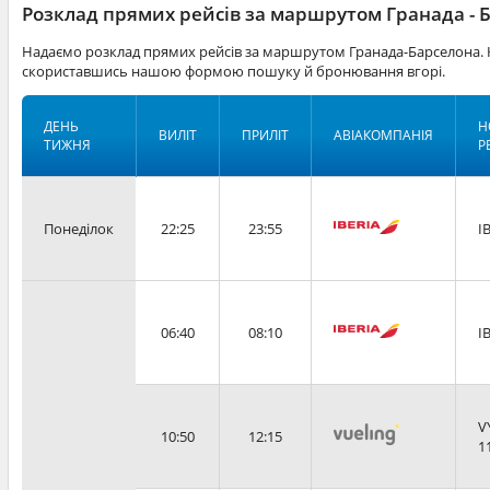
Розклад прямих рейсів за маршрутом Гранада - 
Надаємо розклад прямих рейсів за маршрутом Гранада-Барселона. К
скориставшись нашою формою пошуку й бронювання вгорі.
ДЕНЬ
Н
ВИЛІТ
ПРИЛІТ
АВІАКОМПАНІЯ
ТИЖНЯ
Р
Понеділок
22:25
23:55
I
06:40
08:10
I
V
10:50
12:15
1