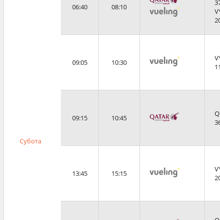
3
06:40
08:10
V
2
V
09:05
10:30
1
Q
09:15
10:45
3
Субота
V
13:45
15:15
2