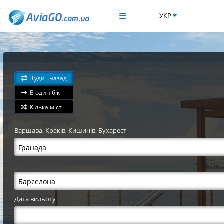
УКР
Туди і назад
В один бік
Кілька міст
Варшава
,
Краків
,
Кишинів
,
Бухарест
Дата вильоту