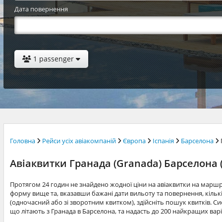
Дата повернення
1 passenger
Головна
Рейси усіх авіакомпаній
Європа
Іспанія
Барселона
Авіаквитки Гранада (Granada) Барселона 
Протягом 24 годин не знайдено жодної ціни на авіаквитки на марш
форму вище та, вказавши бажані дати вильоту та повернення, кільк
(одночасний або зі зворотним квитком), здійсніть пошук квитків. Си
що літають з Гранада в Барселона, та надасть до 200 найкращих вар