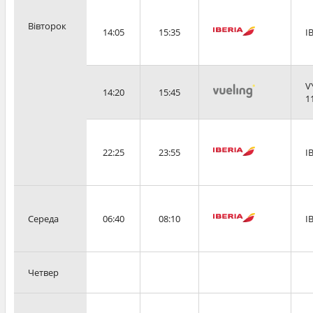
Вівторок
14:05
15:35
I
V
14:20
15:45
1
22:25
23:55
I
Середа
06:40
08:10
I
Четвер