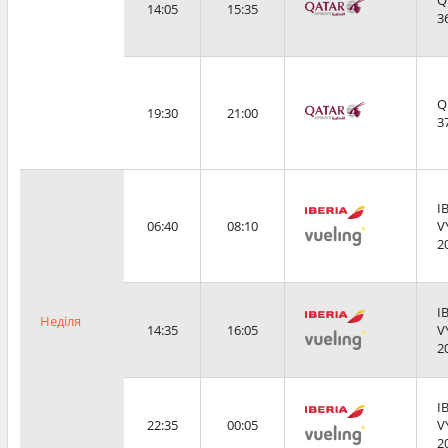
Q
14:05
15:35
3
Q
19:30
21:00
3
I
06:40
08:10
V
2
I
Неділя
14:35
16:05
V
2
I
22:35
00:05
V
2