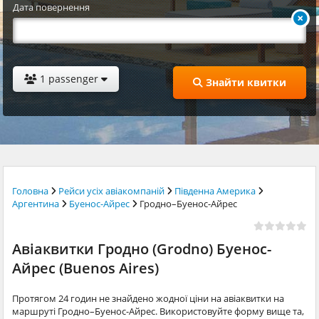
Дата повернення
1 passenger
Знайти квитки
Головна
Рейси усіх авіакомпаній
Південна Америка
Аргентина
Буенос-Айрес
Гродно–Буенос-Айрес
Авіаквитки Гродно (Grodno) Буенос-
Айрес (Buenos Aires)
Протягом 24 годин не знайдено жодної ціни на авіаквитки на
маршруті Гродно–Буенос-Айрес. Використовуйте форму вище та,