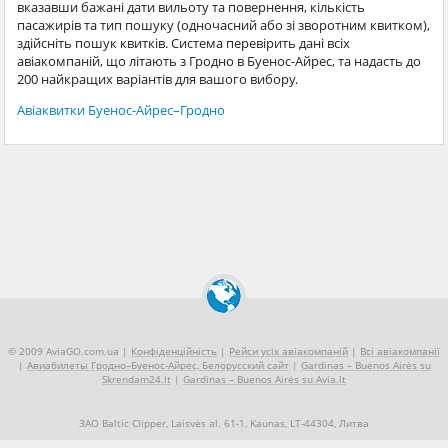
вказавши бажані дати вильоту та повернення, кількість
пасажирів та тип пошуку (одночасний або зі зворотним квитком),
здійсніть пошук квитків. Система перевірить дані всіх
авіакомпаній, що літають з Гродно в Буенос-Айрес, та надасть до
200 найкращих варіантів для вашого вибору.
Авіаквитки Буенос-Айрес–Гродно
© 2009 AviaGO.com.ua |
Конфіденційність
|
Рейси усіх авіакомпаній
|
Всі авіакомпанії
|
Авиабилеты Гродно–Буенос-Айрес, Белорусский сайт
|
Gardinas – Buenos Airės su
Skrendam24.lt
|
Gardinas – Buenos Airės su Avia.lt
ЗАО Baltic Clipper, Laisvės al. 61-1, Kaunas, LT-44304, Литва