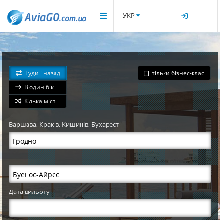
УКР
Туди і назад
тільки бізнес-клас
В один бік
Кілька міст
Варшава
,
Краків
,
Кишинів
,
Бухарест
Дата вильоту