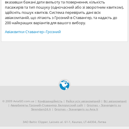
вказавши бажані дати вильоту та повернення, кількість
пасажирів та тип пошуку (одночасний або зі зворотним квитком),
здійсніть пошук квитків. Система перевірить дані всіх
авіакомпаній, що літають з Грозний в Ставангер, та надасть до
200 найкращих варіантів для вашого вибору.
Авіаквитки Ставангер–Грозний
© 2009 AviaGO.com.ua |
Конфіденційність
|
Рейси усіх авіакомпаній
|
Всі авіакомпанії
|
Авиабилеты Грозний–Ставангер, Белорусский сайт
|
Groznas – Stavangeris su
Skrendam24.lt
|
Groznas – Stavangeris su Avia.lt
ЗАО Baltic Clipper, Laisvės al. 61-1, Kaunas, LT-44304, Литва