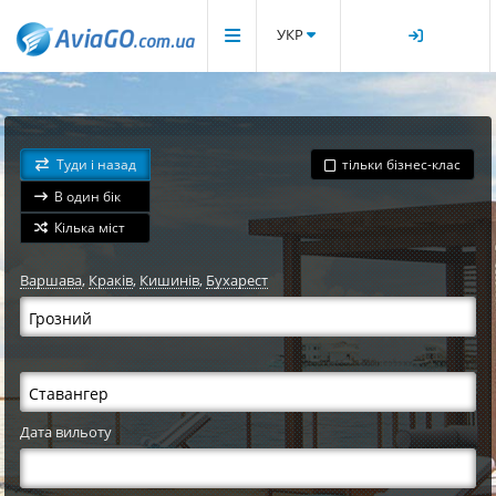
УКР
Туди і назад
тільки бізнес-клас
В один бік
Кілька міст
Варшава
,
Краків
,
Кишинів
,
Бухарест
Дата вильоту