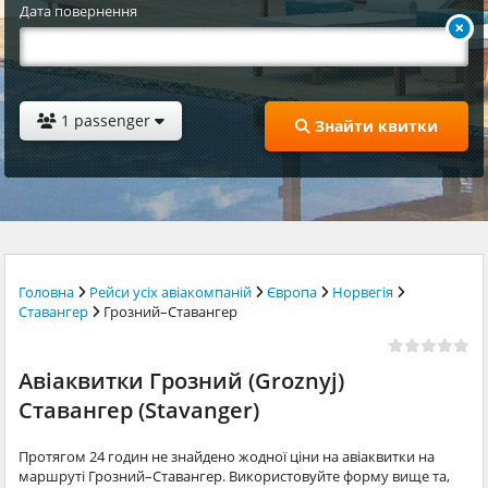
Дата повернення
1 passenger
Знайти квитки
Головна
Рейси усіх авіакомпаній
Європа
Норвегія
Ставангер
Грозний–Ставангер
Авіаквитки Грозний (Groznyj)
Ставангер (Stavanger)
Протягом 24 годин не знайдено жодної ціни на авіаквитки на
маршруті Грозний–Ставангер. Використовуйте форму вище та,