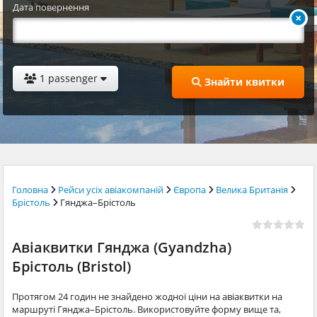
Дата повернення
1 passenger
Знайти квитки
Головна
Рейси усіх авіакомпаній
Європа
Велика Британія
Брістоль
Гянджа–Брістоль
Авіаквитки Гянджа (Gyandzha)
Брістоль (Bristol)
Протягом 24 годин не знайдено жодної ціни на авіаквитки на
маршруті Гянджа–Брістоль. Використовуйте форму вище та,