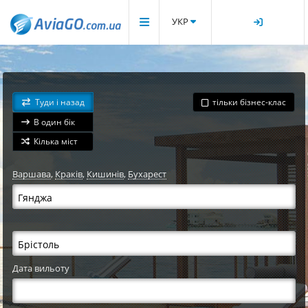
УКР
Туди і назад
тільки бізнес-клас
В один бік
Кілька міст
Варшава
,
Краків
,
Кишинів
,
Бухарест
Дата вильоту