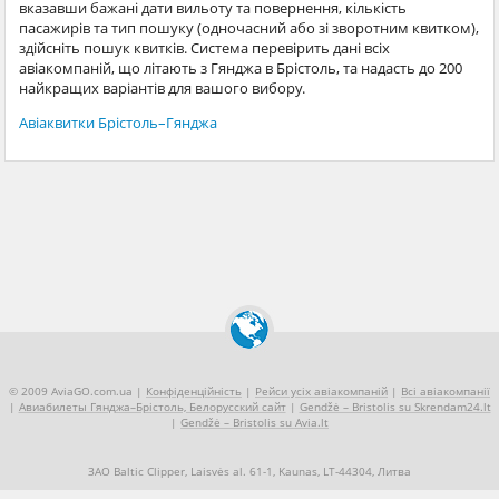
вказавши бажані дати вильоту та повернення, кількість
пасажирів та тип пошуку (одночасний або зі зворотним квитком),
здійсніть пошук квитків. Система перевірить дані всіх
авіакомпаній, що літають з Гянджа в Брістоль, та надасть до 200
найкращих варіантів для вашого вибору.
Авіаквитки Брістоль–Гянджа
© 2009 AviaGO.com.ua |
Конфіденційність
|
Рейси усіх авіакомпаній
|
Всі авіакомпанії
|
Авиабилеты Гянджа–Брістоль, Белорусский сайт
|
Gendžė – Bristolis su Skrendam24.lt
|
Gendžė – Bristolis su Avia.lt
ЗАО Baltic Clipper, Laisvės al. 61-1, Kaunas, LT-44304, Литва