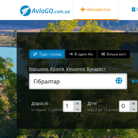
Авіаквитки
Г
Туди і назад
В один бік
Кілька міст
Варшава
,
Краків
,
Кишинів
,
Бухарест
Дорослі
Діти
(старше 12 років)
(від 2 до 12 років)