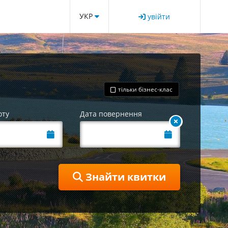
УКР
увійти
тільки бізнес-клас
оту
Дата повернення
Знайти квитки