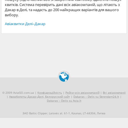
квитків. Система перевірить дані всіх авіакомпаній, що літають з
Дакар в Делі, та надасть до 200 найкращих варіантів для вашого
вибору.
Авіаквитки Делі–Дакар
© 2009 AviaGO.com.ua |
Конфіденційність
|
Рейси усіх авіакомпаній
|
Всі авіакомпанії
|
Авиабилеты Дакар–Делі, Белорусский сайт
|
Dakaras – Delis su Skrendam24.lt
|
Dakaras – Delis su Avia.lt
ЗАО Baltic Clipper, Laisvės al. 61-1, Kaunas, LT-44304, Литва
+370 5 2490909