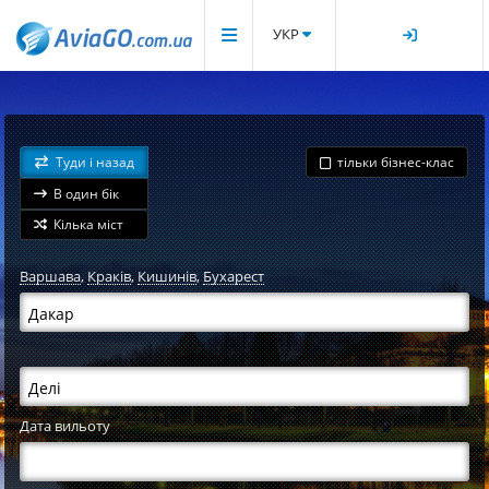
УКР
Туди і назад
тільки бізнес-клас
В один бік
Кілька міст
Варшава
,
Краків
,
Кишинів
,
Бухарест
Дата вильоту