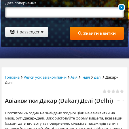
Дата повернення
1 passenger
Знайти квитки
Головна
Рейси усіх авіакомпаній
Азія
Індія
Делі
Дакар–
Делі
Авіаквитки Дакар (Dakar) Делі (Delhi)
Протягом 24 годин не знайдено жодної ціни на авіаквитки на
маршруті Дакар–Делі. Використовуйте форму вище та, вказавши
бажані дати вильоту та повернення, кількість пасажирів та тип
пошуку (одночасний або зі зворотним квитком), здійсніть пошук