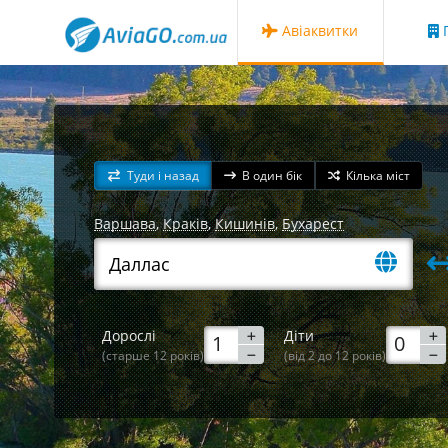
Авіаквитки
Г
Туди і назад
В один бік
Кілька міст
Варшава
,
Краків
,
Кишинів
,
Бухарест
Дорослі
Діти
(старше 12 років)
(від 2 до 12 років)