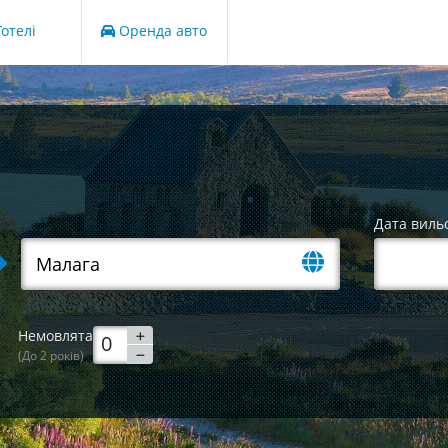
отелі
Оренда авто
Дата виль
Немовлята
(До 2 років)