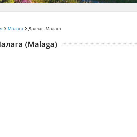
ія
Малага
Даллас–Малага
Малага (Malaga)