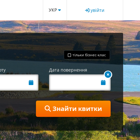
УКР
увійти
тільки бізнес-клас
оту
Дата повернення
Знайти квитки