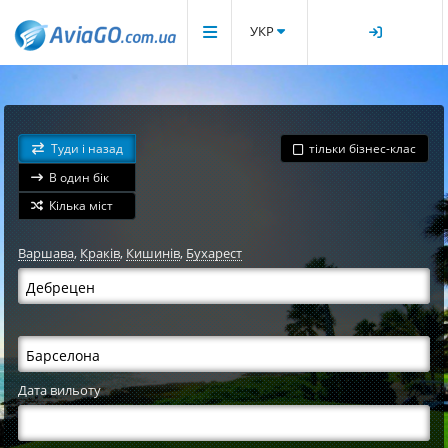
УКР
Туди і назад
тільки бізнес-клас
В один бік
Кілька міст
Варшава
,
Краків
,
Кишинів
,
Бухарест
Дата вильоту