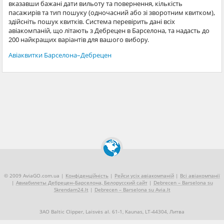
вказавши бажані дати вильоту та повернення, кількість
пасажирів та тип пошуку (одночасний або зі зворотним квитком),
здійсніть пошук квитків. Система перевірить дані всіх
авіакомпаній, що літають з Дебрецен в Барселона, та надасть до
200 найкращих варіантів для вашого вибору.
Авіаквитки Барселона–Дебрецен
© 2009 AviaGO.com.ua |
Конфіденційність
|
Рейси усіх авіакомпаній
|
Всі авіакомпанії
|
Авиабилеты Дебрецен–Барселона, Белорусский сайт
|
Debrecen – Barselona su
Skrendam24.lt
|
Debrecen – Barselona su Avia.lt
ЗАО Baltic Clipper, Laisvės al. 61-1, Kaunas, LT-44304, Литва