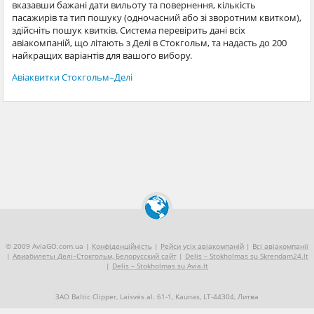
вказавши бажані дати вильоту та повернення, кількість
пасажирів та тип пошуку (одночасний або зі зворотним квитком),
здійсніть пошук квитків. Система перевірить дані всіх
авіакомпаній, що літають з Делі в Стокгольм, та надасть до 200
найкращих варіантів для вашого вибору.
Авіаквитки Стокгольм–Делі
© 2009 AviaGO.com.ua |
Конфіденційність
|
Рейси усіх авіакомпаній
|
Всі авіакомпанії
|
Авиабилеты Делі–Стокгольм, Белорусский сайт
|
Delis – Stokholmas su Skrendam24.lt
|
Delis – Stokholmas su Avia.lt
ЗАО Baltic Clipper, Laisvės al. 61-1, Kaunas, LT-44304, Литва