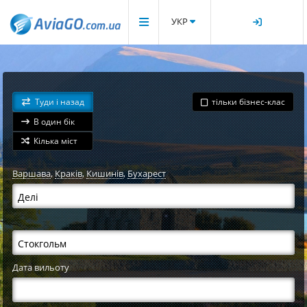
УКР
Туди і назад
тільки бізнес-клас
В один бік
Кілька міст
Варшава
,
Краків
,
Кишинів
,
Бухарест
Дата вильоту