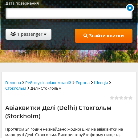
Дата повернення
1 passenger
Знайти квитки
Головна
Рейси усіх авіакомпаній
Європа
Швеція
Стокгольм
Делі–Стокгольм
Авіаквитки Делі (Delhi) Стокгольм
(Stockholm)
Протягом 24 годин не знайдено жодної ціни на авіаквитки на
маршруті Делі–Стокгольм. Використовуйте форму вище та,