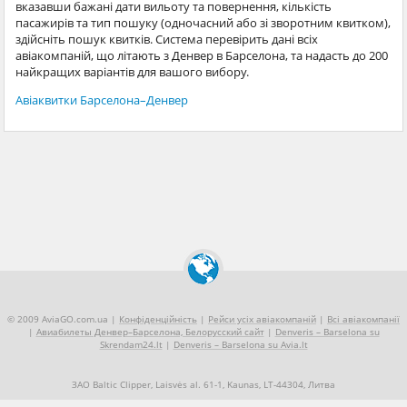
вказавши бажані дати вильоту та повернення, кількість
пасажирів та тип пошуку (одночасний або зі зворотним квитком),
здійсніть пошук квитків. Система перевірить дані всіх
авіакомпаній, що літають з Денвер в Барселона, та надасть до 200
найкращих варіантів для вашого вибору.
Авіаквитки Барселона–Денвер
© 2009 AviaGO.com.ua |
Конфіденційність
|
Рейси усіх авіакомпаній
|
Всі авіакомпанії
|
Авиабилеты Денвер–Барселона, Белорусский сайт
|
Denveris – Barselona su
Skrendam24.lt
|
Denveris – Barselona su Avia.lt
ЗАО Baltic Clipper, Laisvės al. 61-1, Kaunas, LT-44304, Литва