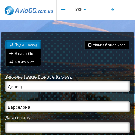
УКР
Туди і назад
тільки бізнес-клас
В один бік
Кілька міст
Варшава
,
Краків
,
Кишинів
,
Бухарест
Дата вильоту