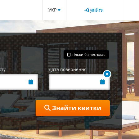
УКР
увійти
тільки бізнес-клас
оту
Дата повернення
Знайти квитки