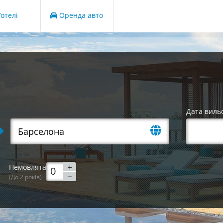
отелі
Оренда авто
Дата виль
Немовлята
(До 2 років)