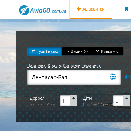
Авіаквитки
Г
Туди і назад
В один бік
Кілька міст
Варшава
,
Краків
,
Кишинів
,
Бухарест
Дорослі
Діти
(старше 12 років)
(від 2 до 12 років)