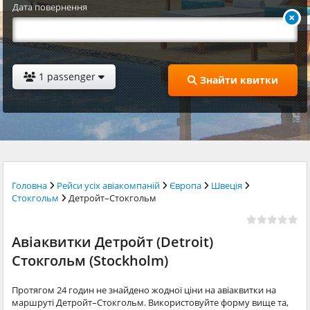
Дата повернення
1 passenger
Знайти квитки
Головна
Рейси усіх авіакомпаній
Європа
Швеція
Стокгольм
Детройт–Стокгольм
Авіаквитки Детройт (Detroit)
Стокгольм (Stockholm)
Протягом 24 годин не знайдено жодної ціни на авіаквитки на
маршруті Детройт–Стокгольм. Використовуйте форму вище та,