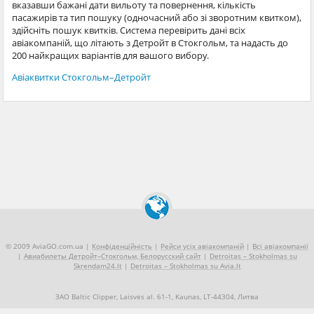
вказавши бажані дати вильоту та повернення, кількість
пасажирів та тип пошуку (одночасний або зі зворотним квитком),
здійсніть пошук квитків. Система перевірить дані всіх
авіакомпаній, що літають з Детройт в Стокгольм, та надасть до
200 найкращих варіантів для вашого вибору.
Авіаквитки Стокгольм–Детройт
© 2009 AviaGO.com.ua |
Конфіденційність
|
Рейси усіх авіакомпаній
|
Всі авіакомпанії
|
Авиабилеты Детройт–Стокгольм, Белорусский сайт
|
Detroitas – Stokholmas su
Skrendam24.lt
|
Detroitas – Stokholmas su Avia.lt
ЗАО Baltic Clipper, Laisvės al. 61-1, Kaunas, LT-44304, Литва