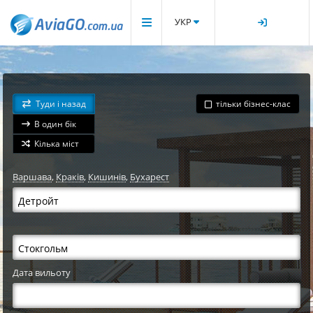
УКР
Туди і назад
тільки бізнес-клас
В один бік
Кілька міст
Варшава
,
Краків
,
Кишинів
,
Бухарест
Дата вильоту