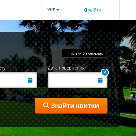
УКР
увійти
тільки бізнес-клас
оту
Дата повернення
Знайти квитки