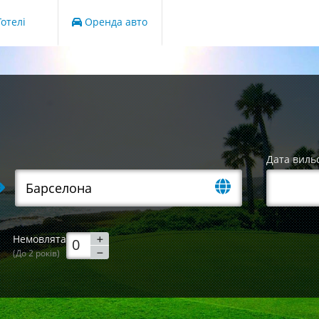
отелі
Оренда авто
Дата виль
Немовлята
(До 2 років)