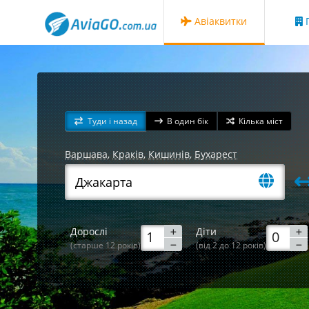
Авіаквитки
Г
Туди і назад
В один бік
Кілька міст
Варшава
,
Краків
,
Кишинів
,
Бухарест
Дорослі
Діти
(старше 12 років)
(від 2 до 12 років)