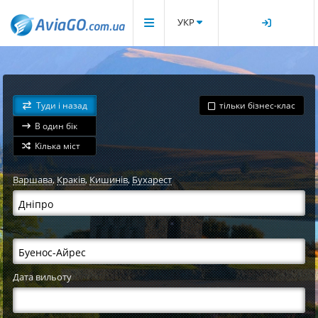
УКР
Туди і назад
тільки бізнес-клас
В один бік
Кілька міст
Варшава
,
Краків
,
Кишинів
,
Бухарест
Дата вильоту