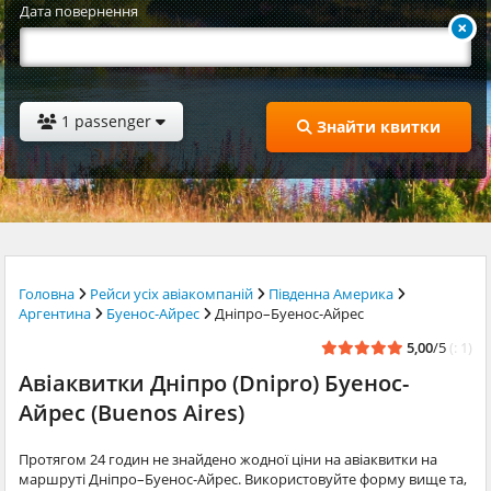
Дата повернення
1 passenger
Знайти квитки
Головна
Рейси усіх авіакомпаній
Південна Америка
Аргентина
Буенос-Айрес
Дніпро–Буенос-Айрес
5,00
/5
(: 1)
Авіаквитки Дніпро (Dnipro) Буенос-
Айрес (Buenos Aires)
Протягом 24 годин не знайдено жодної ціни на авіаквитки на
маршруті Дніпро–Буенос-Айрес. Використовуйте форму вище та,