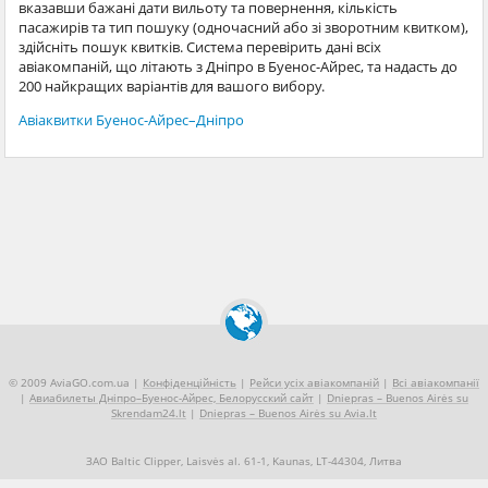
вказавши бажані дати вильоту та повернення, кількість
пасажирів та тип пошуку (одночасний або зі зворотним квитком),
здійсніть пошук квитків. Система перевірить дані всіх
авіакомпаній, що літають з Дніпро в Буенос-Айрес, та надасть до
200 найкращих варіантів для вашого вибору.
Авіаквитки Буенос-Айрес–Дніпро
© 2009 AviaGO.com.ua |
Конфіденційність
|
Рейси усіх авіакомпаній
|
Всі авіакомпанії
|
Авиабилеты Дніпро–Буенос-Айрес, Белорусский сайт
|
Dniepras – Buenos Airės su
Skrendam24.lt
|
Dniepras – Buenos Airės su Avia.lt
ЗАО Baltic Clipper, Laisvės al. 61-1, Kaunas, LT-44304, Литва