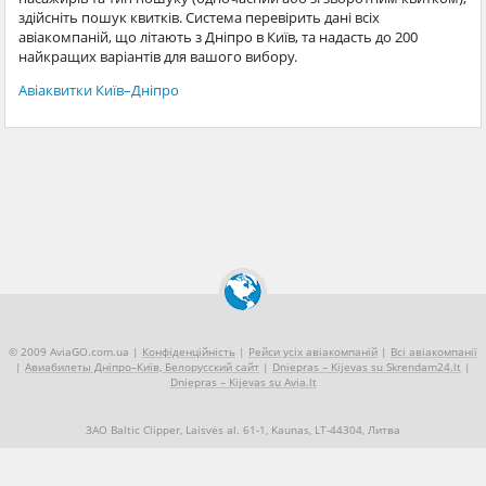
здійсніть пошук квитків. Система перевірить дані всіх
авіакомпаній, що літають з Дніпро в Київ, та надасть до 200
найкращих варіантів для вашого вибору.
Авіаквитки Київ–Дніпро
© 2009 AviaGO.com.ua |
Конфіденційність
|
Рейси усіх авіакомпаній
|
Всі авіакомпанії
|
Авиабилеты Дніпро–Київ, Белорусский сайт
|
Dniepras – Kijevas su Skrendam24.lt
|
Dniepras – Kijevas su Avia.lt
ЗАО Baltic Clipper, Laisvės al. 61-1, Kaunas, LT-44304, Литва
+370 5 2490909