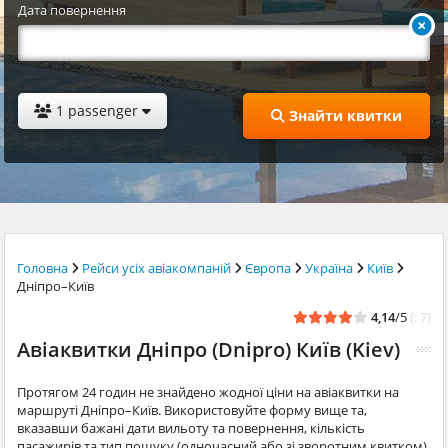
Дата повернення
1 passenger
Знайти квитки
Головна
Рейси усіх авіакомпаній
Європа
Україна
Київ
Дніпро–Київ
4,14
/5
(: 7)
Авіаквитки Дніпро (Dnipro) Київ (Kiev)
Протягом 24 годин не знайдено жодної ціни на авіаквитки на
маршруті Дніпро–Київ. Використовуйте форму вище та,
вказавши бажані дати вильоту та повернення, кількість
пасажирів та тип пошуку (одночасний або зі зворотним квитком),