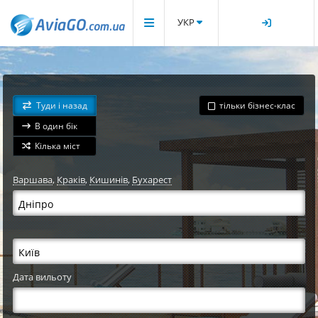
УКР
Туди і назад
тільки бізнес-клас
В один бік
Кілька міст
Варшава
,
Краків
,
Кишинів
,
Бухарест
Дата вильоту