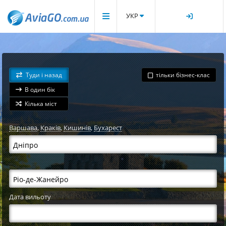
УКР
Туди і назад
тільки бізнес-клас
В один бік
Кілька міст
Варшава
,
Краків
,
Кишинів
,
Бухарест
Дата вильоту