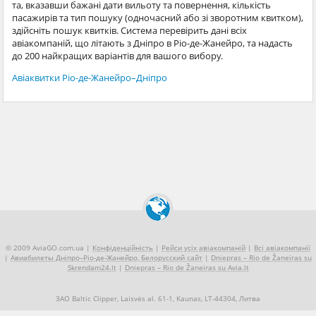
та, вказавши бажані дати вильоту та повернення, кількість
пасажирів та тип пошуку (одночасний або зі зворотним квитком),
здійсніть пошук квитків. Система перевірить дані всіх
авіакомпаній, що літають з Дніпро в Ріо-де-Жанейро, та надасть
до 200 найкращих варіантів для вашого вибору.
Авіаквитки Ріо-де-Жанейро–Дніпро
© 2009 AviaGO.com.ua |
Конфіденційність
|
Рейси усіх авіакомпаній
|
Всі авіакомпанії
|
Авиабилеты Дніпро–Ріо-де-Жанейро, Белорусский сайт
|
Dniepras – Rio de Žaneiras su
Skrendam24.lt
|
Dniepras – Rio de Žaneiras su Avia.lt
ЗАО Baltic Clipper, Laisvės al. 61-1, Kaunas, LT-44304, Литва