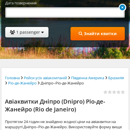
Дата повернення
1 passenger
Знайти квитки
Головна
Рейси усіх авіакомпаній
Південна Америка
Бразилія
Ріо-де-Жанейро
Дніпро–Ріо-де-Жанейро
Авіаквитки Дніпро (Dnipro) Ріо-де-
Жанейро (Rio de Janeiro)
Протягом 24 годин не знайдено жодної ціни на авіаквитки на
маршруті Дніпро–Ріо-де-Жанейро. Використовуйте форму вище