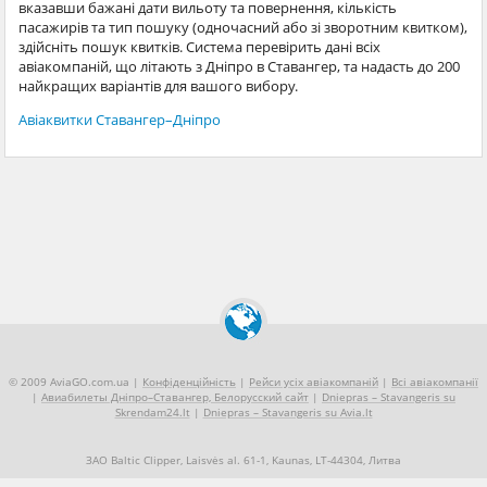
вказавши бажані дати вильоту та повернення, кількість
пасажирів та тип пошуку (одночасний або зі зворотним квитком),
здійсніть пошук квитків. Система перевірить дані всіх
авіакомпаній, що літають з Дніпро в Ставангер, та надасть до 200
найкращих варіантів для вашого вибору.
Авіаквитки Ставангер–Дніпро
© 2009 AviaGO.com.ua |
Конфіденційність
|
Рейси усіх авіакомпаній
|
Всі авіакомпанії
|
Авиабилеты Дніпро–Ставангер, Белорусский сайт
|
Dniepras – Stavangeris su
Skrendam24.lt
|
Dniepras – Stavangeris su Avia.lt
ЗАО Baltic Clipper, Laisvės al. 61-1, Kaunas, LT-44304, Литва