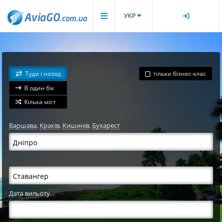
УКР
Туди і назад
тільки бізнес-клас
В один бік
Кілька міст
Варшава
,
Краків
,
Кишинів
,
Бухарест
Дата вильоту