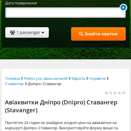
Дата повернення
1 passenger
Знайти квитки
Головна
Рейси усіх авіакомпаній
Європа
Норвегія
Ставангер
Дніпро–Ставангер
Авіаквитки Дніпро (Dnipro) Ставангер
(Stavanger)
Протягом 24 годин не знайдено жодної ціни на авіаквитки на
маршруті Дніпро–Ставангер. Використовуйте форму вище та,