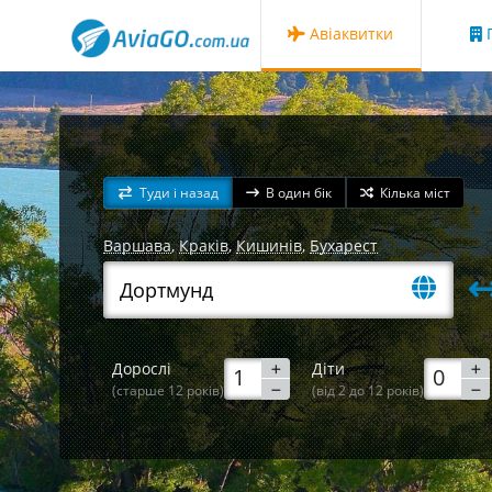
Авіаквитки
Г
Туди і назад
В один бік
Кілька міст
Варшава
,
Краків
,
Кишинів
,
Бухарест
Дорослі
Діти
(старше 12 років)
(від 2 до 12 років)