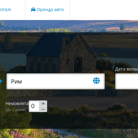
отелі
Оренда авто
Дата виль
Немовлята
(До 2 років)