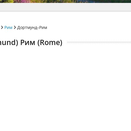
Рим
Дортмунд–Рим
mund) Рим (Rome)