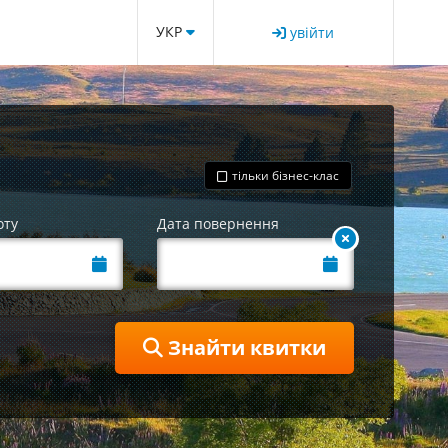
УКР
увійти
тільки бізнес-клас
оту
Дата повернення
Знайти квитки